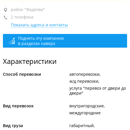
район "Фадеева", ул. Фадеева, 53А
район "Фадеева"
2 телефона
оф. 1
Показать адреса и контакты
+7 (423) 286-00-36
+7 994 104-00-89
Поднять эту компанию
в разделах наверх
сегодня закрыто
Характеристики
Способ перевозки
автоперевозки
ж/д перевозки
услуга "перевоз от двери до
двери"
Вид перевозок
внутригородские
междугородние
Вид груза
габаритный