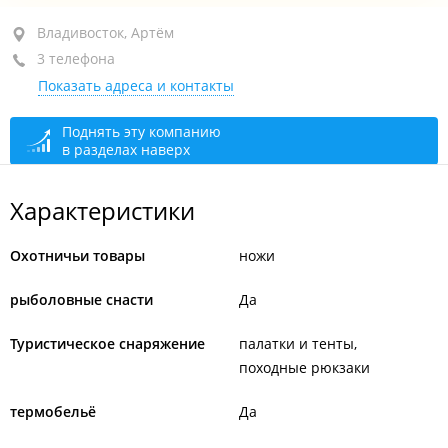
район "Баляева", ул. Адмирала Юмашева, 7Б
Владивосток, Артём
3 телефона
2-й этаж
Показать адреса и контакты
+7 (423) 293-21-32
закрыто, откроется в 10:00
Поднять эту компанию
в разделах наверх
Характеристики
Охотничьи товары
ножи
рыболовные снасти
Да
Туристическое снаряжение
палатки и тенты
походные рюкзаки
термобельё
Да