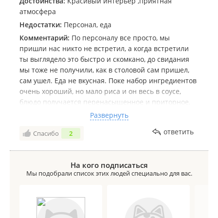
Достоинства:
Красивый интерьер ,приятная
атмосфера
Недостатки:
Персонал, еда
Комментарий:
По персоналу все просто, мы
пришли нас никто не встретил, а когда встретили
ты выглядело это быстро и скомкано, до свидания
мы тоже не получили, как в столовой сам пришел,
сам ушел. Еда не вкусная. Поке набор ингредиентов
очень хороший, но мало риса и он весь в соусе,
блюдо получается перенасыщенное и приторное,
как будто ешь один соус, исправить можно добавив
Развернуть
чуть больше риса. Мясо жесткое по вкусу как
ответить
Спасибо
2
холодец. Лимонад сладкий настолько что сводит
зубы, как десерт и химозный, как самая дешевая
газировка. Второй раз прихожу в данное заведения
На кого подписаться
и понимаю что еда просто не вкусная.
Мы подобрали список этих людей специально для вас.