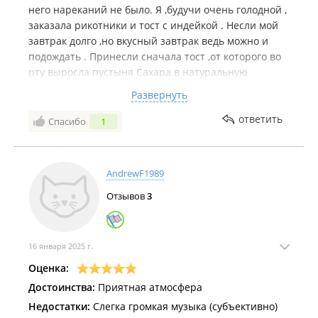
него нареканий не было. Я ,будучи очень голодной ,
заказала рикотники и тост с индейкой . Несли мой
завтрак долго ,но вкусный завтрак ведь можно и
подождать . Принесли сначала тост ,от которого во
рту выросла пустыня Сахара в натуральную
величину : сухой,индейка с посторонними вкусами
Развернуть
,короче половину осилила . Принесли
долгожданные рикотники :(. Рука -лицо . Это не
ответить
Спасибо
1
похоже на рикотники ,это сухие оладушки с
огромным количеством апельсиновой цедры
(зачем?) ,политые сверху каким-то ягодным
AndrewF1989
вареньем . Да у вас курабье больше на рикотники
Отзывов
3
похожи ! Есть я это не стала и сказала
официантке,что это не вкусно и это не похоже на
рикотники. В любом уважающем себя кафе /
ресторане предложили бы альтернативу,или
16 января 2025 г.
перерасчет . В этом-нет. Даже не смотря на
Оценка:
прекрасного официанта Евгения ,больше мы не
Достоинства:
Приятная атмосфера
придем .
Недостатки:
Слегка громкая музыка (субъективно)