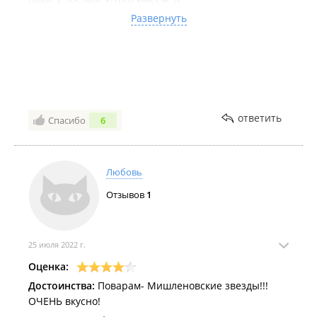
Захотим листы еще заказывать или приходить к вам
Развернуть
в заведение?!? Однозначное НЕТ!!! Приборы тоже не
доложили, ну видимо кушайте так)
ответить
Спасибо
6
Любовь
Отзывов
1
25 июля 2022 г.
Оценка:
Достоинства:
Поварам- Мишленовские звезды!!!
ОЧЕНЬ вкусно!