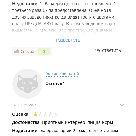
Недостатки:
1. Ваза для цветов - это проблема. С
третьего раза была предоставлена. Обычно (в
других заведениях), когда видят гостя с цветами
сразу ПРЕДЛАГАЮТ вазу. В этом заведении надо
вымогать. 2. Мебель - это просто ужас. Диваны -
кошмар! Требуют срочной замены. 3. Официант сам
Развернуть
решит, когда надо подойти. Нажать кнопку и
приготовиться ждать - для данного заведения норм.
ответить
Спасибо
3
4. Если гости пьют вино, а бутылка стоит в ведерке
со льдом на соседнем столике, но надо
самостоятельно контролировать наполняемость
больше ни ногой
бокалов. Это странно. Зал практически пустой, но
Отзывов
1
официант сам решает, когда у него будет время,
чтобы освежить напитки. Общее мнение о
персонале - не вышколен, равнодушен.
Комментарий:
18 апреля 2023 г.
Поставила три звезды, а теперь
думаю: может быть две достаточно? Прям странное
Оценка:
впечатление оставило заведение. Готовят неплохо,
Достоинства:
Приятный интерьер, пицца норм
при этом гости должны сами справляться пока
Недостатки:
эклер, который 22 см, - с отчетливым
находятся в зале.