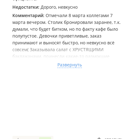
Недостатки:
Дорого, невкусно
Комментарий:
Отмечали 8 марта коллегами 7
марта вечером. Столик бронировали заранее, т.к.
думали, что будет битком, но по факту кафе было
полупустое. Девочки приветливые, заказ
принимают и выносят быстро, но невкусно всё
совсем( Заказывала салат с ХРУСТЯЩИМИ
баклажанами, принесли какие-то размокшие
баклажаны в непонятном чем-то с помидорами, ну
Развернуть
хрустящие же хотелось... Из постного меню взяла
картофель печеный с луком - подача интересная, по
вкусу вроде бы тоже ничего, но выглядит не очень
красиво (и за 3 половинки картошки с луком 270 р
ящитаю нехило). Глинтвейн вкусный - и стакан
красивый) И интерьер красивый, лампы солевые на
столиках, приглушенный свет - атмосферно) За два
блюда и глинтвейн 1020 рублей, совсем не сытно и
не очень вкусно.