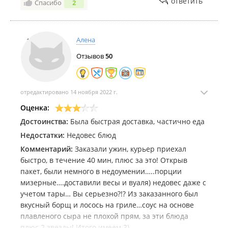
ответить
Спасибо
2
Алена
Отзывов
50
отредактировано 14 ноября 2022 г.
Оценка:
Достоинства:
Была быстрая доставка, частично еда
Недостатки:
Недовес блюд
Комментарий:
Заказали ужин, курьер приехал
быстро, в течение 40 мин, плюс за это! Открыв
пакет, были немного в недоумении…..порции
мизерные….доставили весы и вуаля) недовес даже с
учетом тары… Вы серьезно?!? Из заказанного был
вкусный борщ и лосось на гриле…соус на основе
плавленого сыра не плохой прям, за эти блюда
плюс 2 звезды! Итого имеем 3)