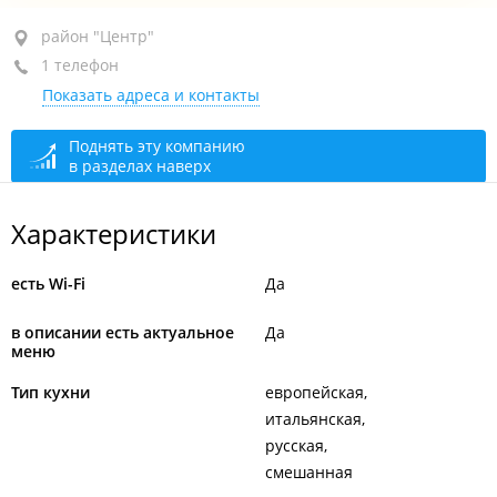
район "Центр", ул. Светланская, 83
район "Центр"
1 телефон
БЦ "Platinum Plaza"
Показать адреса и контакты
+7 (423) 208-11-11
открыто: 09:00–23:59
Поднять эту компанию
в разделах наверх
Характеристики
есть Wi-Fi
Да
в описании есть актуальное
Да
меню
Тип кухни
европейская
итальянская
русская
смешанная