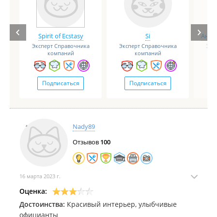
Spirit of Ecstasy
Si
Анге
Эксперт Справочника
Эксперт Справочника
Экс
компаний
компаний
Подписаться
Подписаться
Nady89
Отзывов
100
16 марта 2023 г.
Оценка:
Достоинства:
Красивый интерьер, улыбчивые
официанты