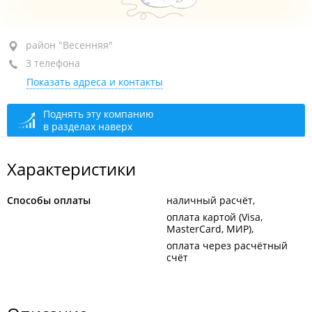
район "Весенняя", ул. Восточная 4-я, 24А
район "Весенняя"
3 телефона
+7 914 655-97-29
Показать адреса и контакты
+7 950 299-48-13
+7 (423) 248-48-13
Поднять эту компанию
в разделах наверх
сегодня закрыто
Характеристики
Способы оплаты
наличный расчёт
оплата картой (Visa,
MasterCard, МИР)
оплата через расчётный
счёт