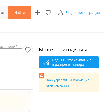
Найти
ток
Вход и регистрация
осещений: 4
Может пригодиться
Поднять эту компанию
в разделах наверх
Хочу управлять информацией
этой компании.