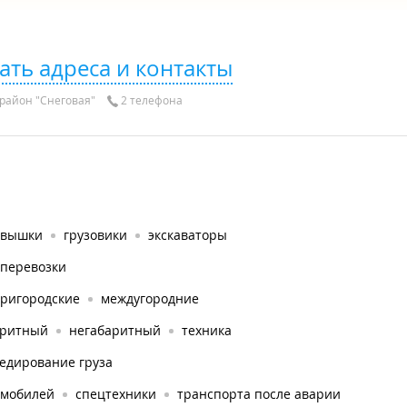
ать адреса и контакты
район "Снеговая"
2 телефона
овышки
грузовики
экскаваторы
оперевозки
тригородские
междугородние
аритный
негабаритный
техника
едирование груза
омобилей
спецтехники
транспорта после аварии