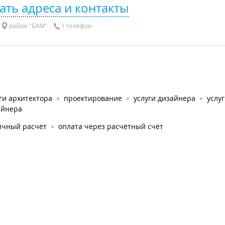
ать адреса и контакты
район "БАМ"
1 телефон
ги архитектора
проектирование
услуги дизайнера
услу
айнера
ичный расчёт
оплата через расчётный счёт