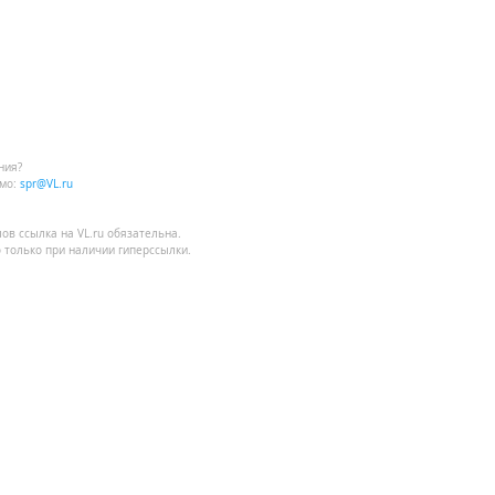
ния?
мо:
spr@VL.ru
лов
ссылка на VL.ru
обязательна.
 только при наличии гиперссылки.