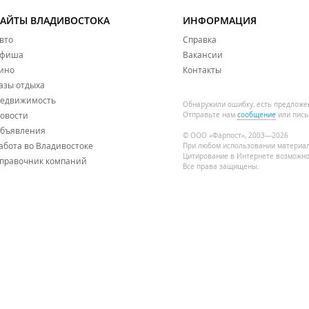
САЙТЫ ВЛАДИВОСТОКА
ИНФОРМАЦИЯ
вто
Справка
фиша
Вакансии
ино
Контакты
азы отдыха
едвижимость
Обнаружили ошибку, есть предложе
овости
Отправьте нам
сообщение
или пись
бъявления
© ООО «Фарпост», 2003—2026
абота во Владивостоке
При любом использовании материа
Цитирование в Интернете возможно
правочник компаний
Все права защищены.