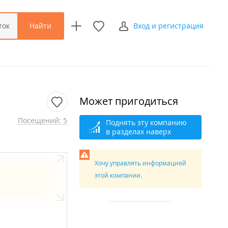
Найти
ток
Вход и регистрация
Может пригодиться
Посещений: 5
Поднять эту компанию
в разделах наверх
Хочу управлять информацией
этой компании.