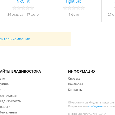
NRG Fit
Fight Lab
34 отзывa
|
17 фото
1 фото
27 о
авитель компании.
САЙТЫ ВЛАДИВОСТОКА
ИНФОРМАЦИЯ
вто
Справка
фиша
Вакансии
ино
Контакты
азы отдыха
едвижимость
Обнаружили ошибку, есть предложе
овости
Отправьте нам
сообщение
или пись
бъявления
© ООО «Фарпост», 2003—2026