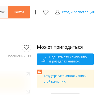
Найти
ток
Вход и регистрация
Может пригодиться
Посещений: 11
Поднять эту компанию
в разделах наверх
Хочу управлять информацией
этой компании.