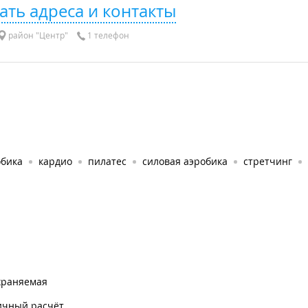
ать адреса и контакты
район "Центр"
1 телефон
обика
кардио
пилатес
силовая аэробика
стретчинг
храняемая
ичный расчёт