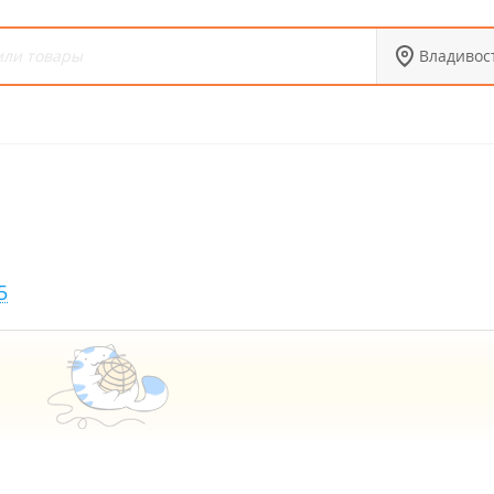
Владивос
5