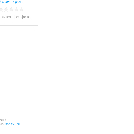
Super sport
тзывов
|
80 фото
ния?
мо:
spr@VL.ru