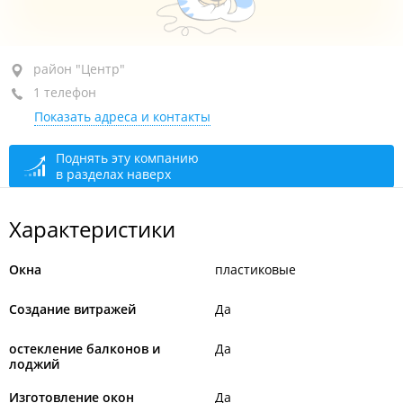
район "Центр", ул. Морская 1-я, 9
район "Центр"
1 телефон
Бизнес-центр, оф. 411
Показать адреса и контакты
+7 914 792-48-25
открыто: 09:00–18:00
Поднять эту компанию
в разделах наверх
Характеристики
Окна
пластиковые
Создание витражей
Да
остекление балконов и
Да
лоджий
Изготовление окон
Да