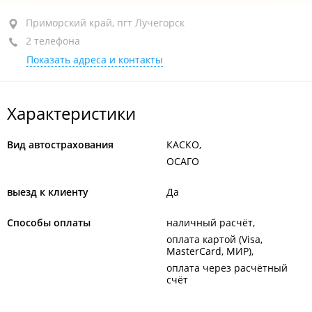
Приморский край, пгт Лучегорск, ул. Микрорайон 4-
Приморский край, пгт Лучегорск
й, 2
2 телефона
Показать адреса и контакты
+7 (423-57) 3-62-85
закрыто, откроется в 09:00
Характеристики
Вид автострахования
КАСКО
ОСАГО
выезд к клиенту
Да
Способы оплаты
наличный расчёт
оплата картой (Visa,
MasterCard, МИР)
оплата через расчётный
счёт