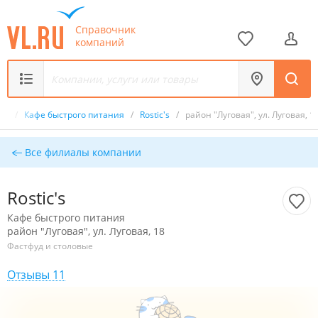
Справочник
компаний
ик
/
Кафе быстрого питания
/
Rostic's
/
район "Луговая", ул. Луговая, 1
Все филиалы компании
Rostic's
Кафе быстрого питания
район "Луговая", ул. Луговая, 18
Фастфуд и столовые
Отзывы 11