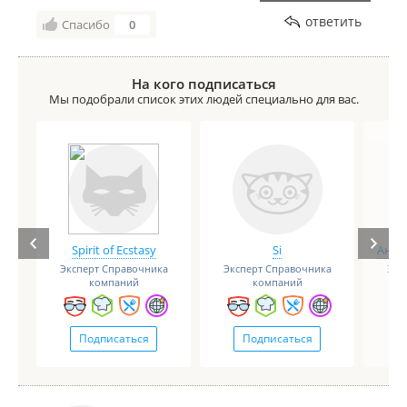
ответить
Спасибо
0
На кого подписаться
Мы подобрали список этих людей специально для вас.
Spirit of Ecstasy
Si
Анге
Эксперт Справочника
Эксперт Справочника
Экс
компаний
компаний
Подписаться
Подписаться