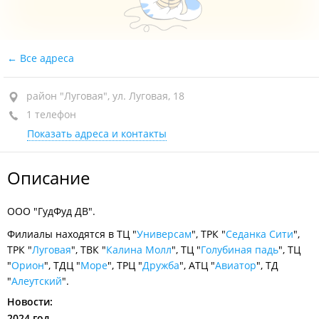
Все адреса
район "Луговая", ул. Луговая, 18
1 телефон
Показать адреса и контакты
Описание
ООО "ГудФуд ДВ".
Филиалы находятся в ТЦ "
Универсам
", ТРК "
Седанка Сити
",
ТРК "
Луговая
", ТВК "
Калина Молл
", ТЦ "
Голубиная падь
", ТЦ
"
Орион
", ТДЦ "
Море
", ТРЦ "
Дружба
", АТЦ "
Авиатор
", ТД
"
Алеутский
".
Новости:
2024 год