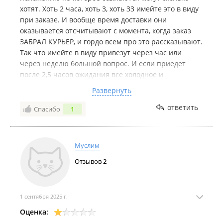
хотят. Хоть 2 часа, хоть 3, хоть 33 имейте это в виду
при заказе. И вообще время доставки они
оказывается отсчитывают с момента, когда заказ
ЗАБРАЛ КУРЬЕР, и гордо всем про это рассказывают.
Так что имейте в виду привезут через час или
через неделю большой вопрос. И если приедет
после 2,5 часов ожидания все холодное и
невкусное.. это тоже проблемы клиента и да это
Развернуть
тоже прописано в их соглашении и они на это
ссылаются.. Я к этим хамам больше обращаться не
ответить
Спасибо
1
буду и вам не советую
Комментарий:
жду когда ответят на жалобу.
Муслим
Отзывов
2
1 сентября 2025 г.
Оценка: