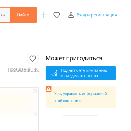
Найти
ток
Вход и регистрация
Может пригодиться
Посещений: 40
Поднять эту компанию
в разделах наверх
Хочу управлять информацией
этой компании.