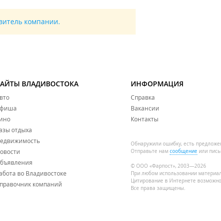
авитель компании.
САЙТЫ ВЛАДИВОСТОКА
ИНФОРМАЦИЯ
вто
Справка
фиша
Вакансии
ино
Контакты
азы отдыха
едвижимость
Обнаружили ошибку, есть предложе
овости
Отправьте нам
сообщение
или пись
бъявления
© ООО «Фарпост», 2003—2026
абота во Владивостоке
При любом использовании материа
Цитирование в Интернете возможно
правочник компаний
Все права защищены.