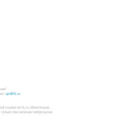
ния?
мо:
spr@VL.ru
лов
ссылка на VL.ru
обязательна.
 только при наличии гиперссылки.