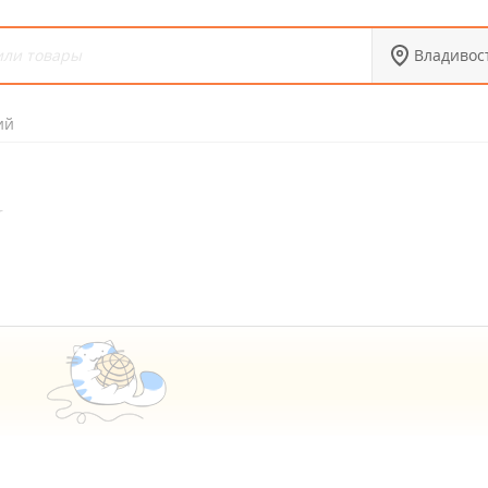
Владивос
ий