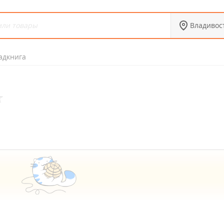
Владивос
адкнига