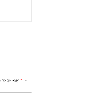
 по qr-коду
*