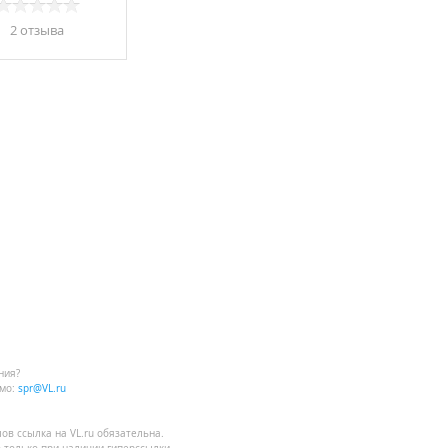
2 отзывa
ния?
мо:
spr@VL.ru
лов
ссылка на VL.ru
обязательна.