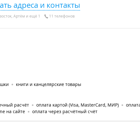
ать адреса и контакты
осток, Артём и ещё 1
11 телефонов
ушки
книги и канцелярские товары
ичный расчёт
оплата картой (Visa, MasterCard, МИР)
оплата
ine на сайте
оплата через расчётный счёт