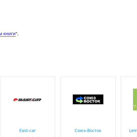
м книги
".
East-car
Союз-Восток
Lem