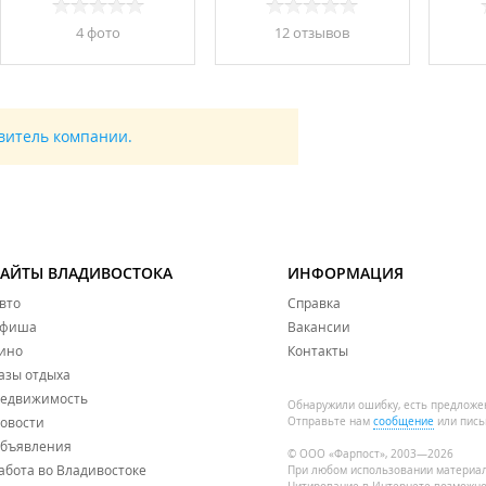
4 фото
12 отзывов
авитель компании.
САЙТЫ ВЛАДИВОСТОКА
ИНФОРМАЦИЯ
вто
Справка
фиша
Вакансии
ино
Контакты
азы отдыха
едвижимость
Обнаружили ошибку, есть предложе
овости
Отправьте нам
сообщение
или пись
бъявления
© ООО «Фарпост», 2003—2026
абота во Владивостоке
При любом использовании материа