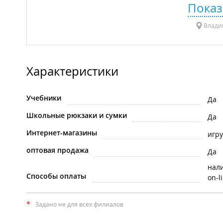
Показ
Владив
Характеристики
Учебники
Да
Школьные рюкзаки и сумки
Да
Интернет-магазины
игр
оптовая продажа
Да
нал
Способы оплаты
on-l
*
Задано не для всех филиалов