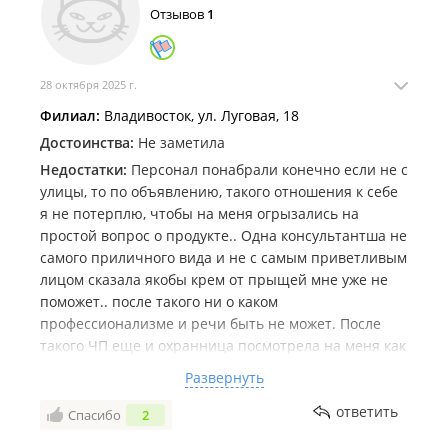
Отзывов
1
28 октября 2025 г.
Филиал:
Владивосток, ул. Луговая, 18
Достоинства:
Не заметила
Недостатки:
Персонал понабрали конечно если не с
улицы, то по объявлению, такого отношения к себе
я не потерплю, чтобы на меня огрызались на
простой вопрос о продукте.. Одна консультантша не
самого приличного вида и не с самым приветливым
лицом сказала якобы крем от прыщей мне уже не
поможет.. после такого ни о каком
профессионализме и речи быть не может. После
такого ЧП еще и охранница посмотрела на меня как
на последнюю воровку! Знаете ли, для начала
Развернуть
разберитесь с наличием тестеров и знаниями
консультантов по их прямым обязанностям, а потом
ответить
Спасибо
2
уже указывайте кому там что не поможет!