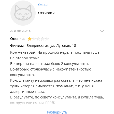
Олеся
Отзывов
2
27 июня 2024 г.
Оценка:
Филиал:
Владивосток, ул. Луговая, 18
Комментарий:
На прошлой неделе покупала тушь
на втором этаже.
Во-первых на весь зал было 2 консультанта.
Во-вторых, столкнулась с некомпетентностью
консультанта.
Консультанту несколько раз сказала, что мне нужна
тушь, которая смывается "пучками", т.к. у меня
аллергичные глаза.
В результате, по совету консультанта, я купила тушь,
которую еле смыла 🤦🏼‍♀️🤬
Развернуть
Почему консультанты просто не могут сказать, что