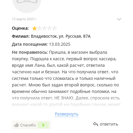
13 марта 2025 г.
Оценка:
Филиал:
Владивосток, ул. Русская, 87А
Дата посещения:
13.03.2025
Не понравилось:
Пришла, в магазин выбрала
покупку. Подошла к кассе, первый вопрос кассира,
вроде имя Лана, был, какой расчет, ответила
частично нал и безнал. На что получила ответ. что
система только что сломалась и только наличный
расчет. Мною был задан второй вопрос, сколько по
времени обычно занимают подобные поломки, на
что получила ответ, НЕ ЗНАЮ. Далее, спросила есть
вариант какой то другой на подобные случаи, может
на карту перевод. Последовали ответ НЕТ и НЕ
Развернуть
ЗНАЮ, тональность у консультанта начала
повышаться до пределов недопустимого тона на
ответить
Спасибо
5
этом рабочем месте, чтобы как-то остановить