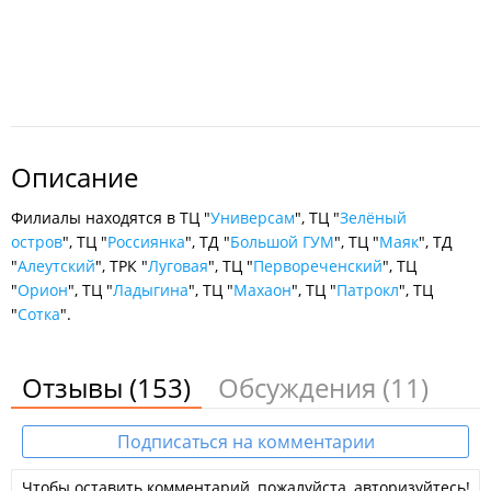
Описание
Филиалы находятся в ТЦ "
Универсам
", ТЦ "
Зелёный
остров
", ТЦ "
Россиянка
", ТД "
Большой ГУМ
", ТЦ "
Маяк
", ТД
"
Алеутский
", ТРК "
Луговая
", ТЦ "
Первореченский
", ТЦ
"
Орион
", ТЦ "
Ладыгина
", ТЦ "
Махаон
", ТЦ "
Патрокл
", ТЦ
"
Сотка
".
Отзывы
(153)
Обсуждения
(11)
Подписаться на комментарии
Чтобы оставить комментарий, пожалуйста, авторизуйтесь!