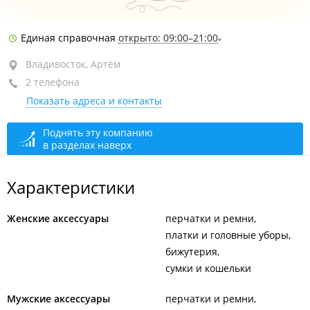
район "64, 71 микрорайоны", ул. Ладыгина, 3
Единая справочная
открыто: 09:00–21:00
ТЦ "Ладыгина"
Владивосток, Артём
+7 800 250-06-92
2 телефона
доб. 546
Показать адреса и контакты
открыто: 10:00–21:00
Поднять эту компанию
в разделах наверх
Характеристики
Женские аксессуары
перчатки и ремни
платки и головные уборы
бижутерия
сумки и кошельки
Мужские аксессуары
перчатки и ремни