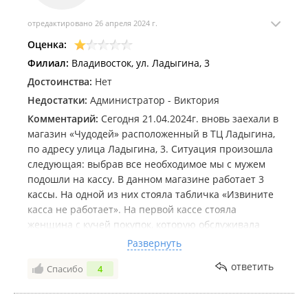
отредактировано 26 апреля 2024 г.
Оценка:
Филиал:
Владивосток, ул. Ладыгина, 3
Достоинства:
Нет
Недостатки:
Администратор - Виктория
Комментарий:
Сегодня 21.04.2024г. вновь заехали в
магазин «Чудодей» расположенный в ТЦ Ладыгина,
по адресу улица Ладыгина, 3. Ситуация произошла
следующая: выбрав все необходимое мы с мужем
подошли на кассу. В данном магазине работает 3
кассы. На одной из них стояла табличка «Извините
касса не работает». На первой кассе стояла
женщина с кучей покупок, которую обслуживала
продавец. Краем глаза я увидела что за прилавком
Развернуть
есть еще один продавец и подошла на другую кассу
ответить
Спасибо
4
(где нет таблички), и спросила: можно ли попросить
продавца?!Никакой реакции не последовало, я
повторила еще раз и заглянула за прилавок. На