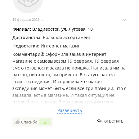
кошмара. Попросила книгу жалоб - ее нет, сказали
что в электронном варианте есть - пишите. В итоге
не нашла и телефона горячей линии. ВОПРОС к
19 февраля 2025 г.
менеджерам по персоналу. Вы куда смотрите,
допуская к людям вот таких, абсолютно не
Филиал:
Владивосток, ул. Луговая, 18
пригодных кассиров работать в сфере
Достоинства:
Большой ассортимент
обслуживания. Если в магазине случилась
Недостатки:
Интернет магазин
неполадка с платежами, почему у Вас играет музыка
Комментарий:
Оформила заказ в интернет
и нет оповещений на подобные случаи. Сидят в
магазине с самовывозом 19 февраля. 19 февраля
камеры смотрят и не думают про людей, что трудно
смс о готовности заказа не пришла. Написала им на
сказать по радивещанию магазина, чтобы люди
ватсап, ни ответа, ни привета. В статусе заказа
приготовились. Понимаю, если бы это был магазин
стоит экспедиция. И спрашивается какая
"сельпо", но у Вас сеть магазинов, так держите
экспедиция может быть, если все три позиции, что я
марку сети. Прошу управляющему менеджменту
заказала, есть в магазине. И такая ситуация не
обратить внимание на процессы работы, явные
первый раз. И каждый раз какие-то идиотские
недоработки. Вы ведь для людей работаете все-
отговорки, то товар был, но оказался бракованным,
Развернуть
таки, а не просто ходите за зарплатой.
то ещё что-то. Спрашивается, зачем нужен
ответить
Спасибо
2
интернет магазин, если там не достоверная
информация