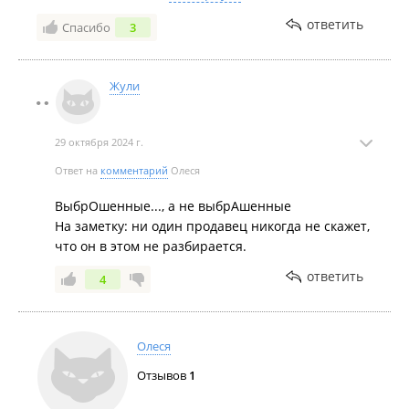
не разбираются в определенных товарах.
ответить
Спасибо
3
Итог: раздраженные глаза и деньги, выбрашенные
на ветер! 👎
Жули
29 октября 2024 г.
Ответ на
комментарий
Олеся
ВыбрОшенные..., а не выбрАшенные
На заметку: ни один продавец никогда не скажет,
что он в этом не разбирается.
ответить
4
Олеся
Отзывов
1