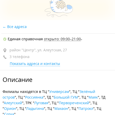
Все адреса
Единая справочная
открыто: 09:00–21:00
район "Центр", ул. Алеутская, 27
3 телефона
Показать адреса и контакты
Описание
Филиалы находятся в ТЦ "
Универсам
", ТЦ "
Зелёный
остров
", ТЦ "
Россиянка
", ТД "
Большой ГУМ
", ТЦ "
Маяк
", ТД
"
Алеутский
", ТРК "
Луговая
", ТЦ "
Первореченский
", ТЦ
"
Орион
", ТЦ "
Ладыгина
", ТЦ "
Махаон
", ТЦ "
Патрокл
", ТЦ
"
Сотка
".