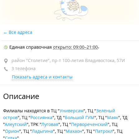
Все адреса
Единая справочная
открыто: 09:00–21:00
район "Столетие", пр-т 100-летия Владивостока, 57И
3 телефона
Показать адреса и контакты
Описание
Филиалы находятся в ТЦ "
Универсам
", ТЦ "
Зелёный
остров
", ТЦ "
Россиянка
", ТД "
Большой ГУМ
", ТЦ "
Маяк
", ТД
"
Алеутский
", ТРК "
Луговая
", ТЦ "
Первореченский
", ТЦ
"
Орион
", ТЦ "
Ладыгина
", ТЦ "
Махаон
", ТЦ "
Патрокл
", ТЦ
"
Сотка
".