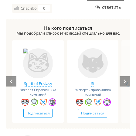
ответить
Спасибо
0
На кого подписаться
Мы подобрали список этих людей специально для вас.
Spirit of Ecstasy
Si
Анге
Эксперт Справочника
Эксперт Справочника
Экс
компаний
компаний
Подписаться
Подписаться