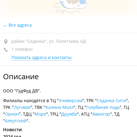
Все адреса
район "Седанка", ул. Полетаева, 6Д
1 телефон
Показать адреса и контакты
Описание
ООО "ГудФуд ДВ".
Филиалы находятся в ТЦ "
Универсам
", ТРК "
Седанка Сити
",
ТРК "
Луговая
", ТВК "
Калина Молл
", ТЦ "
Голубиная падь
", ТЦ
"
Орион
", ТДЦ "
Море
", ТРЦ "
Дружба
", АТЦ "
Авиатор
", ТД
"
Алеутский
".
Новости:
2024 год