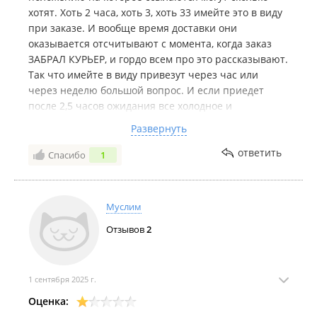
хотят. Хоть 2 часа, хоть 3, хоть 33 имейте это в виду
при заказе. И вообще время доставки они
оказывается отсчитывают с момента, когда заказ
ЗАБРАЛ КУРЬЕР, и гордо всем про это рассказывают.
Так что имейте в виду привезут через час или
через неделю большой вопрос. И если приедет
после 2,5 часов ожидания все холодное и
невкусное.. это тоже проблемы клиента и да это
Развернуть
тоже прописано в их соглашении и они на это
ссылаются.. Я к этим хамам больше обращаться не
ответить
Спасибо
1
буду и вам не советую
Комментарий:
жду когда ответят на жалобу.
Муслим
Отзывов
2
1 сентября 2025 г.
Оценка: