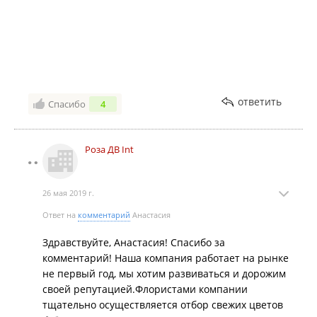
продаже таких цветов в этот праздничный день, до
конца ваших дней дарили вам только такие
цветы!!!!!
ответить
Спасибо
4
Роза ДВ Int
26 мая 2019 г.
Ответ на
комментарий
Анастасия
Здравствуйте, Анастасия! Спасибо за
комментарий! Наша компания работает на рынке
не первый год, мы хотим развиваться и дорожим
своей репутацией.Флористами компании
тщательно осуществляется отбор свежих цветов