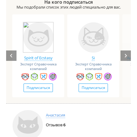
На кого подписаться
Мы подобрали список этих людей специально для вас.
Spirit of Ecstasy
Si
Анге
Эксперт Справочника
Эксперт Справочника
Экс
компаний
компаний
Подписаться
Подписаться
Анастасия
Отзывов
6