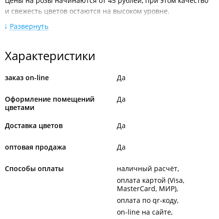
Цены на розы начинаются от 45 рублей, при этом качество
и свежесть цветов остаются на высоком уровне.
Развернуть
Магазины "Роза ДВ Int." расположены в различных районах
Владивостока и других городах Приморского края,
обеспечивая удобство для покупателей. Компания также
Характеристики
предлагает быструю доставку букетов и возможность
оформления заказа онлайн через сайт или мессенджеры.
заказ on-line
Да
ИП Фёдорова Л. В.
Оформление помещений
Да
ИП Маннаберг В. С.
цветами
Филиал находится в ТД "
Игнат
".
Доставка цветов
Да
оптовая продажа
Да
Способы оплаты
наличный расчёт
оплата картой (Visa,
MasterCard, МИР)
оплата по qr-коду
on-line на сайте