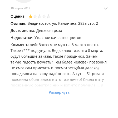
10 марта 2017 г.
Оценка:
Филиал:
Владивосток, ул. Калинина, 283а стр. 2
Достоинства:
Дешевая роза
Недостатки:
Ужасное качество цветов
Комментарий:
Заказ мне муж на 8 марта цветы.
Такое г*** подсунули. Ведь знают же, что 8 марта,
будут большие заказы, такие праздники. Зачем
такую гадость всучать? Тем более человек позвонил,
не смог сам приехать и посмотреть(был далеко),
понадеялся на вашу надёжность. А тут.... 51 роза и
половина обсыпались в этот же вечер! Сняла я эту
прозрачную обертку с них и вот что получила.... и
это даже не вся часть! Это уже когда терпение
Развернуть
лопнуло все убирать. С цветков слишком много
поснимали крайних лепестков. Видно, что держали
без воды. На некоторых края засохли. Ужас просто!
Желаю, чтобы всем, кто принимал участия в