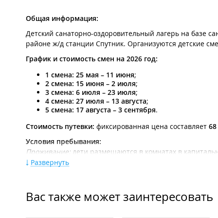
Общая информация:
Детский санаторно-оздоровительный лагерь на базе са
районе ж/д станции Спутник. Организуются детские см
График и стоимость смен на 2026 год:
1 смена:
25 мая – 11 июня
;
2 смена:
15 июня – 2 июля
;
3 смена:
6 июля – 23 июля
;
4 смена:
27 июля – 13 августа
;
5 смена:
17 августа – 3 сентября
.
Стоимость путевки:
фиксированная цена составляет
68
Условия пребывания:
Проживание:
дети размещаются в комнатах в капитальн
на этаже.
Развернуть
Питание:
комплексное 5-ти разовое питание организова
Инфраструктура:
обширная парковая зона огороженная 
Вас также может заинтересовать
Необходимые документы: