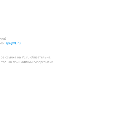
", далее 500 м
ния?
мо:
spr@VL.ru
лов
ссылка на VL.ru
обязательна.
 только при наличии гиперссылки.