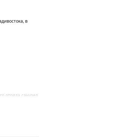
адивостока, в
го отряда санузел
ый корт.