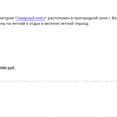
натория "
Сахарный ключ
" расположен в пригородной зоне г. Вл
ены на летний и отдых в весенне-летний период.
 000 руб.
ом корпусе. Санузел есть в каждой комнате. Для самого младше
но в столовой санатория.
и охраняемая, есть волейбольная и детская площадка, теннисн