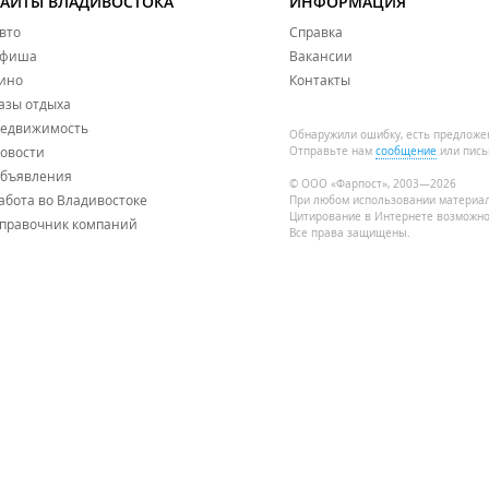
влекательные экскурсии.
САЙТЫ ВЛАДИВОСТОКА
ИНФОРМАЦИЯ
вто
Справка
фиша
Вакансии
рия. Или пригородным автобусом до остановки "Сахарный ключ
ино
Контакты
азы отдыха
едвижимость
Обнаружили ошибку, есть предложе
овости
Отправьте нам
сообщение
или пись
бъявления
© ООО «Фарпост», 2003—2026
абота во Владивостоке
При любом использовании материа
Цитирование в Интернете возможно
правочник компаний
Все права защищены.