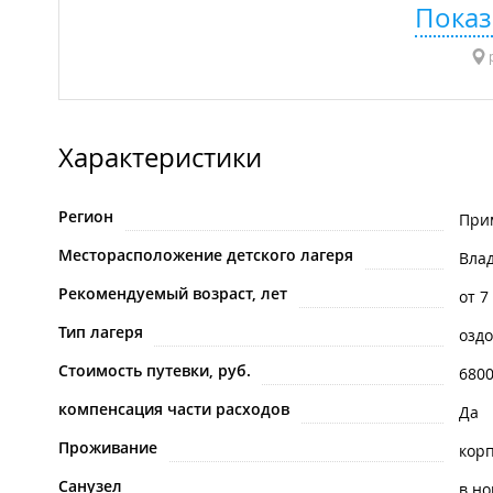
Показ
р
Характеристики
Регион
При
Месторасположение детского лагеря
Вла
Рекомендуемый возраст, лет
от 7
Тип лагеря
озд
Стоимость путевки, руб.
680
компенсация части расходов
Да
Проживание
кор
Санузел
в н