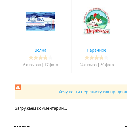
При оформлении путевки:
Паспорт родителя;
Свидетельство о рождении/ паспорт ребенка.
При заезде в лагерь:
Санаторно-курортная карта;
Копия медицинского полиса;
Справка об эпид. окружении.
Волна
Наречное
Дополнительная информация:
Помимо спортивных и культурно массовых мероприяти
6 отзывов
|
17 фото
24 отзывa
|
50 фото
наличии показаний:
грязелечение;
бальнеолечение;
аппаратное физиолечение;
Хочу вести переписку как предст
климатолечение;
фитотерапия;
ароматерапия;
магнитотерапия с современными методами лечен
Загружаем комментарии...
аппаратное лечение, физиопроцедуры;
спелеотерапия.