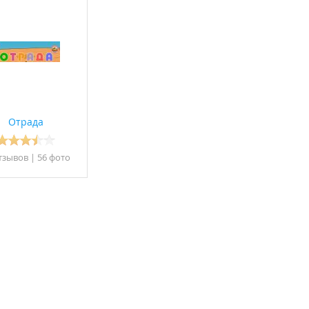
Отрада
натория, при
тзывов
|
56 фото