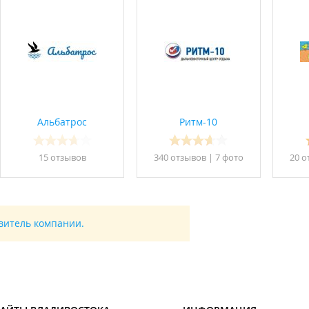
Альбатрос
Ритм-10
й организуются лечебные процедуры по основным профилям са
15 отзывов
340 отзывов
|
7 фото
20 о
авитель компании.
ия;