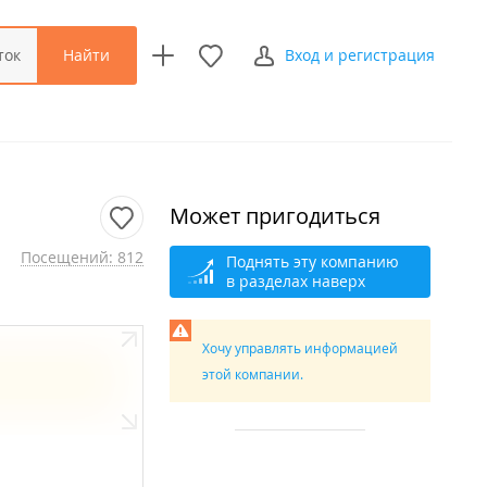
Найти
ток
Вход и регистрация
Может пригодиться
Посещений: 812
Поднять эту компанию
в разделах наверх
Хочу управлять информацией
этой компании.