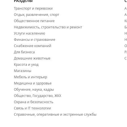
РАЗДЕЛЫ
По желанию и за дополнительную плату организуются у
Трансфер:
Транспорт и перевозки
А
Отдых, развлечения, спорт
А
Электропоездом
до ст. Уголная, далее на
такси
до санато
Общественное питание
К
пешком.
Недвижимость, строительство и ремонт
Б
Услуги населению
Н
Финансы и страхование
Н
Снабжение компаний
О
Для бизнеса
Р
Домашние животные
С
Красота и уход
Магазины
Мебель и интерьер
Медицина и здоровье
Обучение, наука, кадры
Общество, Государство, ЖКХ
Охрана и безопасность
Связь и IT технологии
Справочные, оперативные и экстренные службы