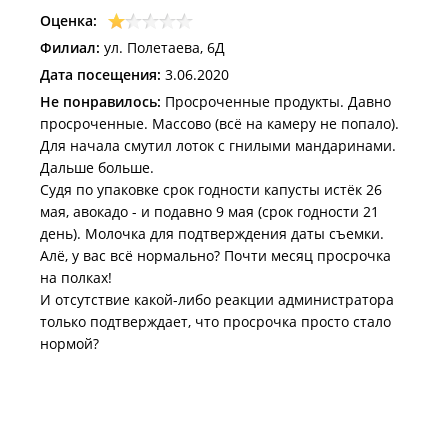
Люблю пользоваться акциями, но заметила, что
Оценка:
магазин старается их обойти. Простой пример -
Филиал:
ул. Полетаева, 6Д
акция на голени и бедра кур обернулась тем, что
все это обзавелось этикетками "окорочка". Понять,
Дата посещения:
3.06.2020
где там голени, а где бедра стало вообще
Не понравилось:
Просроченные продукты. Давно
невозможно, зато цены не надо снижать. Однако
просроченные. Массово (всё на камеру не попало).
многие акции в магазине действительно полезны
Для начала смутил лоток с гнилыми мандаринами.
(вспоминаем мою оценку 5 баллов и не обижаемся).
Дальше больше.
Я имею привычку всегда перечитывать ценники у
Судя по упаковке срок годности капусты истёк 26
кассы. Счёт один-один по ошибками, но не по
мая, авокадо - и подавно 9 мая (срок годности 21
деньгам =) Один раз мне пробили одну ачму вместо
день). Молочка для подтверждения даты съемки.
двух - я доплатила. Другой раз мне вместо лука за
Алё, у вас всё нормально? Почти месяц просрочка
34 рубля пробили блок мороженого на 1000+, не
на полках!
помню точно цифру. Всё исправили, хотя пришлось
И отсутствие какой-либо реакции администратора
разбираться с администратором, а это время
только подтверждает, что просрочка просто стало
(примерно минут 5-10 ушло, а в корзине заморозка).
нормой?
Оказалось похожие или одинаковые штрих-коды,
касса делает ошибку.
Магазин буду посещать, жизнь он мне облегчил, но
хотелось бы назвать его "любимым", а не
получается. Я, как покупатель, стараюсь не