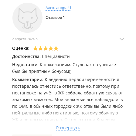
Александра Ч
Отзывов
1
2 апреля 2024 г.
Оценка:
Достоинства:
Специалисты
Недостатки:
К пожеланиям. Стульчак на унитазе
был бы приятным бонусом))
Комментарий:
К ведению первой беременности я
постаралась отнестись ответственно, поэтому при
постановке на учёт в ЖК собрала обратную связь от
знакомых мамочек. Мои знакомые все наблюдались
по ОМС в обычных городских ЖК отзывы были либо
нейтральные либо негативные, поэтому обычную
ЖК я не рассматривала. О том, что при Краевом
роддоме работает центр "Счастливое материнство"
Развернуть
узнала от нашего педиатра, друга семьи, По