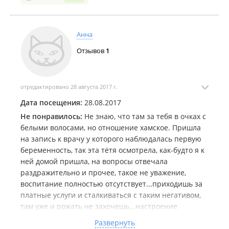
Анна
Отзывов
1
отредактировано 28 августа 2017 г.
Дата посещения:
28.08.2017
Не понравилось:
Не знаю, что там за тебя в очках с
белыми волосами, но отношение хамское. Пришла
на запись к врачу у которого наблюдалась первую
беременность, так эта тётя осмотрела, как-будто я к
ней домой пришла, на вопросы отвечала
раздражительно и прочее, такое не уважение,
воспитание полностью отсутствует...приходишь за
платные услуги и сталкиваться с таким негативом,
там уже и рожать не захочешь...настроение
испорчено...а Ее *** хочется назвать:((( Запись
Развернуть
планировала к Шерховец Алесе, замечательный