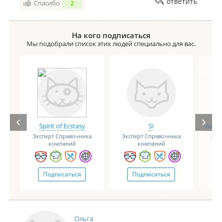
ответить
Спасибо
2
На кого подписаться
Мы подобрали список этих людей специально для вас.
Spirit of Ecstasy
Si
Анге
Эксперт Справочника
Эксперт Справочника
Экс
компаний
компаний
Подписаться
Подписаться
Ольга