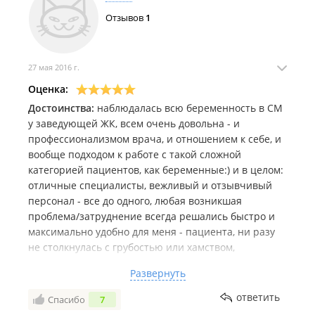
Отзывов
1
27 мая 2016 г.
Оценка:
Достоинства:
наблюдалась всю беременность в СМ
у заведующей ЖК, всем очень довольна - и
профессионализмом врача, и отношением к себе, и
вообще подходом к работе с такой сложной
категорией пациентов, как беременные:) и в целом:
отличные специалисты, вежливый и отзывчивый
персонал - все до одного, любая возникшая
проблема/затруднение всегда решались быстро и
максимально удобно для меня - пациента, ни разу
не столкнулась с грубостью или хамством,
непониманием или каким-то пренебрежительным к
Развернуть
себе отношением. Недостатков не вижу вообще и
всем рекомендую. Такие моменты, о которых пишут,
ответить
Спасибо
7
как, например, отсутствие безналичного расчёта,