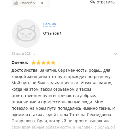
ответить
Спасибо
0
рекомендации я собиралась наблюдаться у
Погореловой Татьяны Леонидовны, но на тот
момент она была в отпуске и я попала к
Болдыжовой Ларисе Григорьевне. Лариса
Галина
Григорьевна с первого визита вызвала у меня
Отзывов
1
доверие, всю беременность наблюдалась у неё,
сейчас продолжаю наблюдаться после родов.
Приём всегда занимал не менее 20 минут, чаще
даже 40, осмотр каждый раз как у космонавта, при
28 июля 2021 г.
малейших вопросах в анализах разбирались в чем
Оценка:
причина, пересдавали или назначали
Достоинства:
Зачатие, беременность, роды… для
доп.исследования. Мне такой серьёзный подход
каждой женщины этот путь проходит по-разному.
очень понравился. На 37 неделе заболела голова, я
Мой путь не был самым простым. И как же важно,
позвонила Л.Г., она посоветовала ложится в
когда на этом, таком серьезном и таком
стационар 1 отделения краевого роддома. Мы с
ответственном пути встречаются добрые,
мужем приехали, меня в приемном с такой
отзывчивые и профессиональные люди. Мне
причиной не горели желанием брать и сказали что
повезло, на моем пути попадались именно такие. И
нужно направление от врача. Т.к. Счастливое
одним из таких людей стала Татьяна Леонидовна
материнство находится в здании 1 отделения
Погорелова. Врач, который не просто выполняла
Краевого роддома, поход к врачу за направлением
свои врачебные обязанности, а человек, с большой