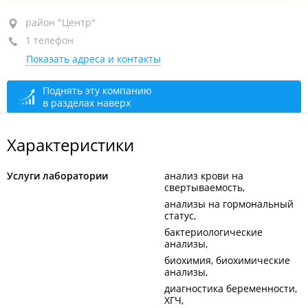
район "Центр", ул. Пологая, 21А
район "Центр"
1 телефон
+7 (423) 240-26-34
Показать адреса и контакты
закрыто, откроется в 08:00
Поднять эту компанию
в разделах наверх
Характеристики
Услуги лаборатории
анализ крови на
свертываемость
анализы на гормональный
статус
бактериологические
анализы
биохимия, биохимические
анализы
диагностика беременности,
ХГЧ