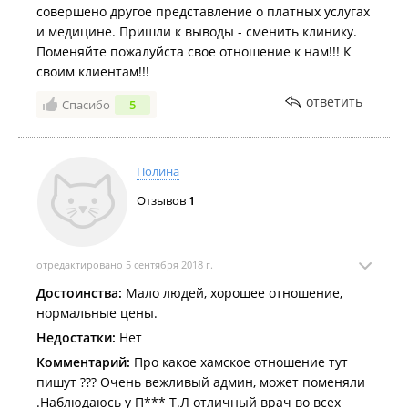
прекрасной! СПАСИБО!
совершено другое представление о платных услугах
Недостатки:
и медицине. Пришли к выводы - сменить клинику.
Нет
Поменяйте пожалуйста свое отношение к нам!!! К
своим клиентам!!!
ответить
Спасибо
5
Полина
Отзывов
1
отредактировано 5 сентября 2018 г.
Достоинства:
Мало людей, хорошее отношение,
нормальные цены.
Недостатки:
Нет
Комментарий:
Про какое хамское отношение тут
пишут ??? Очень вежливый админ, может поменяли
.Наблюдаюсь у П*** Т.Л отличный врач во всех