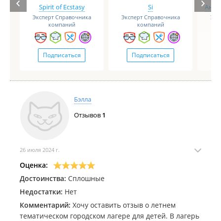
Spirit of Ecstasy
Si
Анге
Эксперт Справочника
Эксперт Справочника
Экс
компаний
компаний
Подписаться
Подписаться
Бэлла
Отзывов
1
26 июля 2024 г.
Оценка:
Достоинства:
Сплошные
Недостатки:
Нет
Комментарий:
Хочу оставить отзыв о летнем
тематическом городском лагере для детей. В лагерь