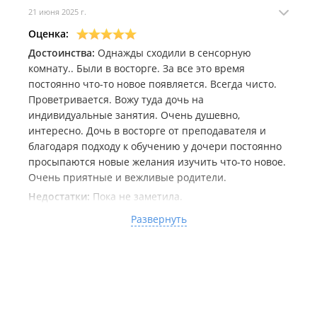
21 июня 2025 г.
Оценка:
Достоинства:
Однажды сходили в сенсорную
комнату.. Были в восторге. За все это время
постоянно что-то новое появляется. Всегда чисто.
Проветривается. Вожу туда дочь на
индивидуальные занятия. Очень душевно,
интересно. Дочь в восторге от преподавателя и
благодаря подходу к обучению у дочери постоянно
просыпаются новые желания изучить что-то новое.
Очень приятные и вежливые родители.
Недостатки:
Пока не заметила.
Комментарий:
Самое интересное наблюдение когда
Развернуть
ждала дочь с занятий увидела как учителя с
продленки учат детей общению с незнакомыми
взрослыми и между собой. Учат их порядку в
обращении со своими личными вещами и
относится бережно к чужим. Я много мест подобных
посещала. Но именно тут захотелось остаться. И ни