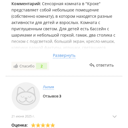
Комментарий:
Сенсорная комната в "Крохе"
представляет собой небольшое помещение
(собственно комнату), в котором находятся разные
активности для детей и взрослых. Комната с
приглушенным светом. Для детей есть бассейн с
шариками и небольшой горкой, гамак, два столика с
песком с подсветкой, большой экран, кресло-мешок,
коврики разной фактуры, игрушки, светящиеся
столбы для красоты. Для взрослых - массажное
Развернуть
кресло для спины, два устройства для массажа ног,
ответить
Спасибо
2
вибрационная платформа, вибрационное кресло,
массажер для плечей. Удобно совмещать - ребенок
играет, взрослый делает массаж.
Лилия
Отзывов
3
21 июня 2025 г.
Оценка: