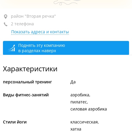
район "Вторая речка", ул. Иртышская, 12
район "Вторая речка"
2 телефона
3-й этаж, оф. 319
Показать адреса и контакты
+7 904 627-16-07
+7 (423) 297-16-07
Поднять эту компанию
в разделах наверх
открыто: 09:00–21:00
Характеристики
персональный тренинг
Да
Виды фитнес-занятий
аэробика
пилатес
силовая аэробика
Стили йоги
классическая
хатха