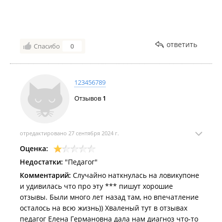
о чем не жалею. Приятно когда отношение всех, кто
работает в "Крохе" с таким уважением.
ответить
Спасибо
0
123456789
Отзывов
1
отредактировано 27 сентября 2024 г.
Оценка:
Недостатки:
"Педагог"
Комментарий:
Случайно наткнулась на ловикупоне
и удивилась что про эту *** пишут хорошие
отзывы. Были много лет назад там, но впечатление
осталось на всю жизнь)) Хваленый тут в отзывах
педагог Елена Германовна дала нам диагноз что-то