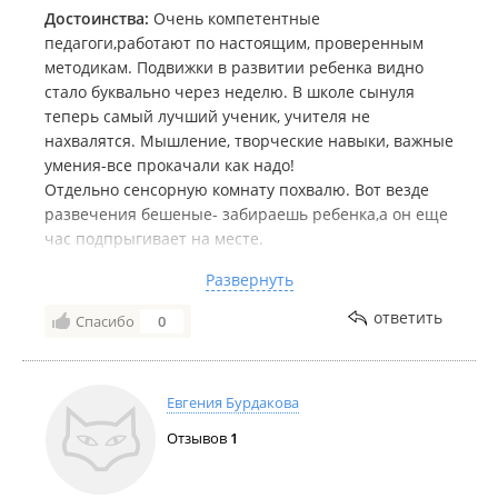
Достоинства:
Очень компетентные
педагоги,работают по настоящим, проверенным
методикам. Подвижки в развитии ребенка видно
стало буквально через неделю. В школе сынуля
теперь самый лучший ученик, учителя не
нахвалятся. Мышление, творческие навыки, важные
умения-все прокачали как надо!
Отдельно сенсорную комнату похвалю. Вот везде
развечения бешеные- забираешь ребенка,а он еще
час подпрыгивает на месте.
Тут же бережно к нервной системе, и в то же время
Развернуть
интересно и познавательно. Сама люблю посидеть
в этой комнате,расслабиться,телефон отключить и
ответить
Спасибо
0
просто отдохнуть))
Недостатки:
Нет
Евгения Бурдакова
Отзывов
1