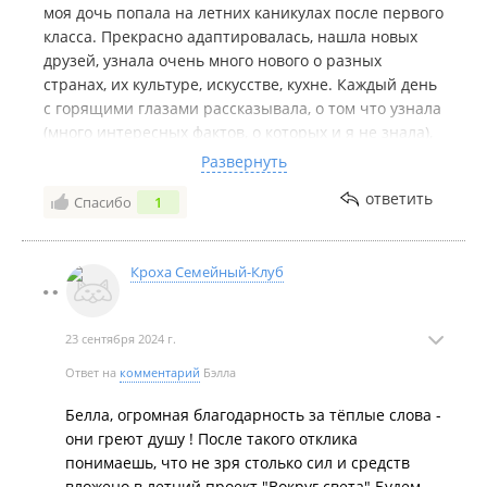
моя дочь попала на летних каникулах после первого
класса. Прекрасно адаптировалась, нашла новых
друзей, узнала очень много нового о разных
странах, их культуре, искусстве, кухне. Каждый день
с горящими глазами рассказывала, о том что узнала
(много интересных фактов, о которых и я не знала),
что делали, а это и подготовка к концертам, мастер-
Развернуть
классы по приготовлению различных блюд кухонь
ответить
Спасибо
1
мира (взяли на заметку и готовим дома), рисование,
поделки и многое другое. Сенсорная комната - это
уникальное место, где дети могли полностью
Кроха Семейный-Клуб
расслабиться и отдохнуть. Аквариум, гамаки,
световые песочницы и ещё много интересного.
Вобщем, после второго класса уже не было
23 сентября 2024 г.
раздумий где ребенку провести лето. Настолько
было интересно, что моя девочка ждала когда
Ответ на
комментарий
Бэлла
кончатся выходные, чтобы снова идти в лагерь😊.
Белла, огромная благодарность за тёплые слова -
Прекрасный педагог и основатель лагеря - Елена
они греют душу ! После такого отклика
Германовна, с любовью и заботой относится к
понимаешь, что не зря столько сил и средств
детям, может найти подход к каждому. Спасибо Вам
вложено в летний проект "Вокруг света" Будем