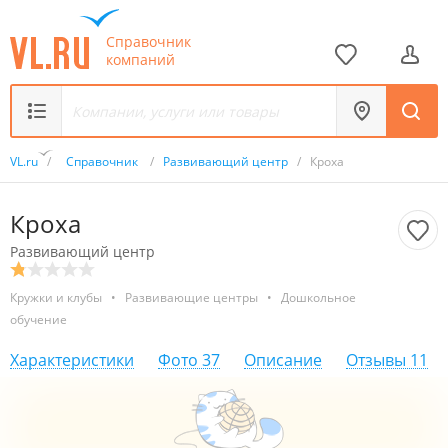
Справочник
компаний
VL.ru
/
Справочник
/
Развивающий центр
/
Кроха
Кроха
Развивающий центр
Кружки и клубы
•
Развивающие центры
•
Дошкольное
обучение
Характеристики
Фото
37
Описание
Отзывы
11