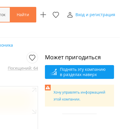
Найти
ток
Вход и регистрация
роника
Может пригодиться
Посещений: 64
Поднять эту компанию
в разделах наверх
Хочу управлять информацией
этой компании.