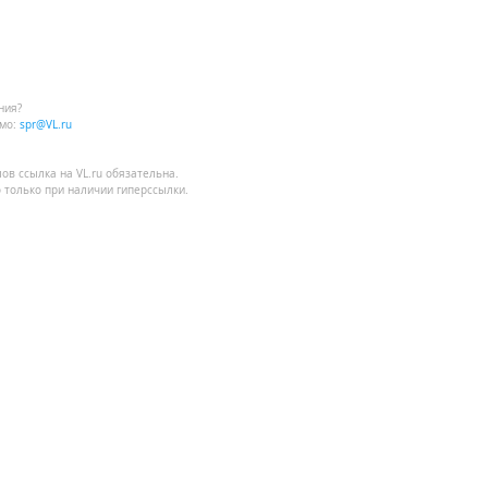
ния?
мо:
spr@VL.ru
лов
ссылка на VL.ru
обязательна.
 только при наличии гиперссылки.