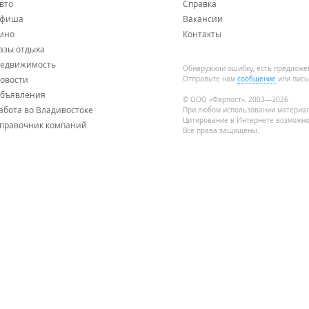
вто
Справка
фиша
Вакансии
ино
Контакты
азы отдыха
едвижимость
Обнаружили ошибку, есть предложе
овости
Отправьте нам
сообщение
или пись
бъявления
© ООО «Фарпост», 2003—2026
абота во Владивостоке
При любом использовании материа
Цитирование в Интернете возможно
правочник компаний
Все права защищены.