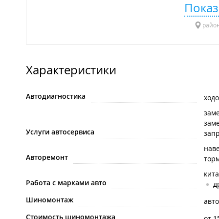
Показ
район
Характеристики
Автодиагностика
ходо
зам
заме
Услуги автосервиса
зап
нав
Авторемонт
тор
кит
Работа с марками авто
д
Шиномонтаж
авт
Стоимость шиномонтажа
от 1