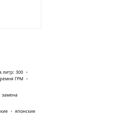
а литр: 300
 ремня ГРМ
замена
ские
японские