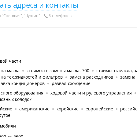
ать адреса и контакты
 "Снеговая", "Чуркин"
6 телефонов
вой части
ена масла
стоимость замены масла: 700
стоимость масла, з
на тех.жидкостей и фильтров
замена расходников
замена
равка кондиционеров
развал-схождение
есного оборудования
ходовой части и рулевого управления
мозных колодок
айские
американские
корейские
европейские
россий
ругое
омобили
500 до 5600