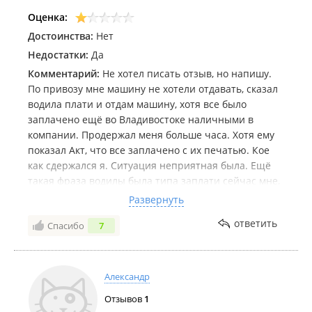
Оценка:
Достоинства:
Нет
Недостатки:
Да
Комментарий:
Не хотел писать отзыв, но напишу.
По привозу мне машину не хотели отдавать, сказал
водила плати и отдам машину, хотя все было
заплачено ещё во Владивостоке наличными в
компании. Продержал меня больше часа. Хотя ему
показал Акт, что все заплачено с их печатью. Кое
как сдержался я. Ситуация неприятная была. Ещё
такая фраза водилы была типа заплати сейчас мне,
а потом разберешься сам, платил ты компании или
Развернуть
нет, а сумма то не маленькая 48 000. Я считаю, что
ответить
Спасибо
7
это развод водилы. Хотел поиметь. Осадок
неприятный остался!
Александр
Отзывов
1