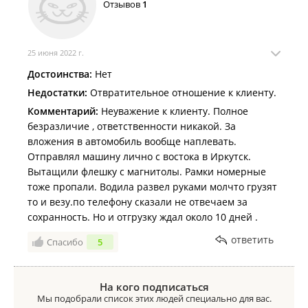
Отзывов
1
Отправили машину с Владивостока до Красноярска,
Дай Бог вам всего самого доброго, успехов в трудах
приняли на следующий день пришло сообщение
и доброй дороги🙏☀️
что машина поставлена на прицеп и выехала. В
Так держать✊
итоге по отслеживанию ТС автовоз простоял там
25 июня 2022 г.
Рекомендую всем друзьям и знакомым вашу
еще 2 дня и только потом выехал. Автовоз пришел
компанию!
Достоинства:
Нет
на 6 сутки в Красноярск, водитель за сутки
Недостатки:
Нет
Недостатки:
Отвратительное отношение к клиенту.
отзвонился сказал во сколько примерно приедет и
Комментарий:
Неуважение к клиенту. Полное
куда. Не смотря на погоду в межсезонный период
безразличие , ответственности никакой. За
довольно быстро приехал и аккуратно довез груз.
вложения в автомобиль вообще наплевать.
Отправлял машину лично с востока в Иркутск.
Вытащили флешку с магнитолы. Рамки номерные
тоже пропали. Водила развел руками молчто грузят
то и везу.по телефону сказали не отвечаем за
сохранность. Но и отгрузку ждал около 10 дней .
ответить
Спасибо
5
На кого подписаться
Мы подобрали список этих людей специально для вас.