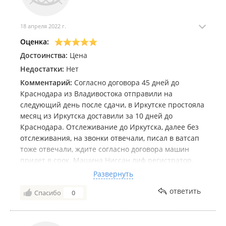
18 апреля 2022 г.
Оценка:
Достоинства:
Цена
Недостатки:
Нет
Комментарий:
Согласно договора 45 дней до
Краснодара из Владивостока отправили на
следующий день после сдачи, в Иркутске простояла
месяц из Иркутска доставили за 10 дней до
Краснодара. Отслеживание до Иркутска, далее без
отслеживания, на звонки отвечали, писал в ватсап
тоже отвечали, ждите согласно договора машин
придет в срок. Машина Ниссан лиф регистратор,
был включен в машине на движение, теперь
Развернуть
смотрю весь путь машины начиная с Японии.
ответить
Спасибо
0
Машину доставили в целости сохранности,
замечаний нет, Спасибо !