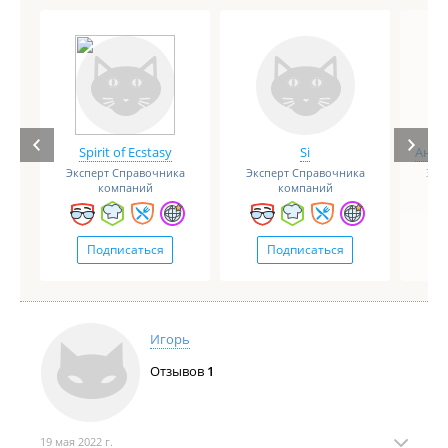
Spirit of Ecstasy
Si
Анге
Эксперт Справочника
Эксперт Справочника
Экс
компаний
компаний
Подписаться
Подписаться
Игорь
Отзывов
1
19 мая 2022 г.