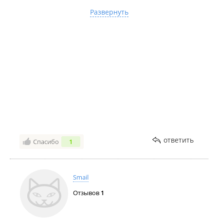
ребёнок, ведь удержание было с февраля месяца
Развернуть
2022 г. по октябрь.
Обратилась в компанию "Система" и попросила не
разглашать информацию, так как была вероятность
того, что злодей найдёт её и заберёт. Что я
пережила за это время, одному Богу известно🙏
Несмотря на большие объёмы загруженности, в
"Системе" справились с доставкой Владивосток-
Волгоград и доставили машину целой и невредимой
в течение 3 недель!!! Через всю Россию!!!
При приёмке во Владивостоке я сделала фото, видео
машины; заполнила акт приёма-передачи, оставила
копии документов ЭПТС, паспортные данные, номер
ответить
Спасибо
1
телефона. Мне сообщили, что будет смс-
оповещение.
Мне поступило СМС в течение 10 минут со ссылкой
на оплату на сайте компании. Я внесла полную
Smail
стоимость доставки 140 000, поехала в Волгоград,
Отзывов
1
очень волновалась, переживала и молилась, чтобы
всё прошло гладко 🙏