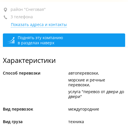
район "Снеговая", ул. Военное шоссе, 27 стр. 5
район "Снеговая"
3 телефона
+7 (423) 298-09-90
Показать адреса и контакты
+7 904 628-09-90
+7 914 791-19-70
Поднять эту компанию
в разделах наверх
сегодня закрыто
Характеристики
Способ перевозки
автоперевозки
морские и речные
перевозки
услуга "перевоз от двери до
двери"
Вид перевозок
междугородние
Вид груза
техника