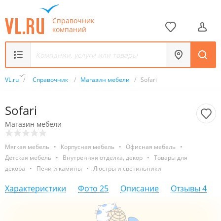
Справочник
компаний
VL.ru
/
Справочник
/
Магазин мебели
/
Sofari
Sofari
Магазин мебели
Мягкая мебель
•
Корпусная мебель
•
Офисная мебель
•
Детская мебель
•
Внутренняя отделка, декор
•
Товары для
декора
•
Печи и камины
•
Люстры и светильники
Характеристики
Фото
25
Описание
Отзывы
4