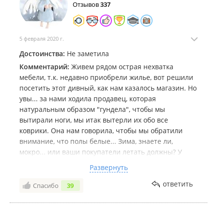
Отзывов
337
5 февраля 2020 г.
Достоинства:
Не заметила
Комментарий:
Живем рядом острая нехватка
мебели, т.к. недавно приобрели жилье, вот решили
посетить этот дивный, как нам казалось магазин. Но
увы... за нами ходила продавец, которая
натуральным образом "гундела", чтобы мы
вытирали ноги, мы итак вытерли их обо все
коврики. Она нам говорила, чтобы мы обратили
внимание, что полы белые... Зима, знаете ли,
мокро... или ваши покупатели летать должны? У
самой в офисе белые полы, ходим и дружно
Развернуть
подтираем, нет никакой проблемы! Это было
унизительно и крайне неприятно. Также
ответить
Спасибо
39
поинтересовалась, что из мебели нам нужно, мы
ответили, что нам нужно посмотреть всё и она
скорчила гримасу, отвечала через губу, неохотно.