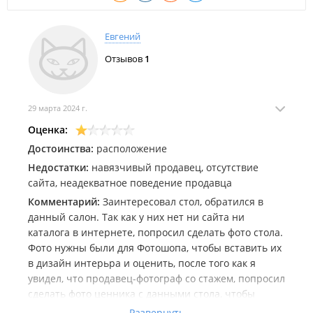
Евгений
Отзывов
1
29 марта 2024 г.
Оценка:
Достоинства:
расположение
Недостатки:
навязчивый продавец, отсутствие
сайта, неадекватное поведение продавца
Комментарий:
Заинтересовал стол, обратился в
данный салон. Так как у них нет ни сайта ни
каталога в интернете, попросил сделать фото стола.
Фото нужны были для Фотошопа, чтобы вставить их
в дизайн интерьра и оценить, после того как я
увидел, что продавец-фотограф со стажем, попросил
сделать фото ценника с данными стола, чтобы
найти нужную картинку онлайн самостоятельно, и
Развернуть