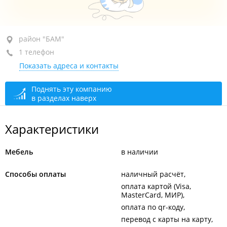
район "БАМ", ул. Волгоградская, 12
район "БАМ"
1 телефон
БЦ "Квадро"
Показать адреса и контакты
+7 902 505-74-74
закрыто, откроется в 10:00
Поднять эту компанию
в разделах наверх
Характеристики
Мебель
в наличии
Способы оплаты
наличный расчёт
оплата картой (Visa,
MasterCard, МИР)
оплата по qr-коду
перевод с карты на карту