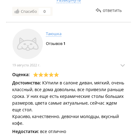
тут начались не понятные шифровальные действия
ответить
Спасибо
0
продавца с не внятными отмазками с последующим
игнором. Она начала закрывать пальцем данные и
задавать не нужные вопросы о которых ее никто не
спрашивал. В общем хотел купить у них стол, но
Таюшка
повезло с таким в ковычках прекрасным продавцом,
Отзывов
1
больше туда ни ногой. Фото переписки прилагаю. Б-
р-р-р
19 августа 2022 г.
Оценка:
Достоинства:
КУпили в салоне диван, мягкий, очень
классный, все дома довольны, все привезли раньше
срока. У них еще есть керамические столы больших
размеров, цвета самые актуальные, сейчас ждем
еще стол.
Красиво, качественно. девочки молодцы, вкусный
кофе.
Недостатки:
все отлично