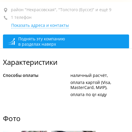
район "Некрасовская", ул. Военное шоссе, 22
район "Некрасовская", "Толстого (Буссе)" и ещё 9
1 телефон
1-й этаж
Показать адреса и контакты
закрыто, откроется в 09:00
Поднять эту компанию
в разделах наверх
Характеристики
Способы оплаты
наличный расчёт
оплата картой (Visa,
MasterCard, МИР)
оплата по qr-коду
Фото