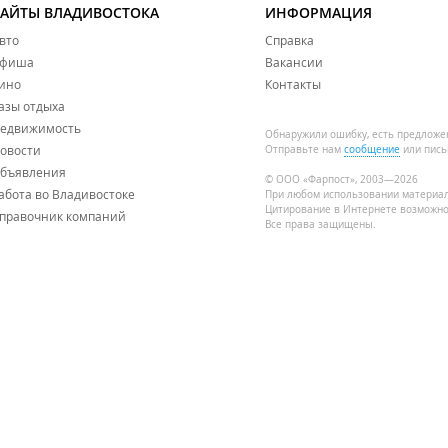
САЙТЫ ВЛАДИВОСТОКА
ИНФОРМАЦИЯ
вто
Справка
фиша
Вакансии
ино
Контакты
азы отдыха
едвижимость
Обнаружили ошибку, есть предложе
овости
Отправьте нам
сообщение
или пись
бъявления
© ООО «Фарпост», 2003—2026
абота во Владивостоке
При любом использовании материа
Цитирование в Интернете возможно
правочник компаний
Все права защищены.