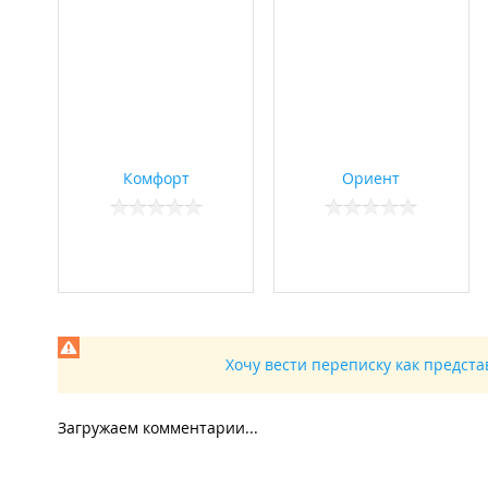
Ломбард "
Золотой ломбард
".
Точки общественного питания:
Кофейня "
Бар Здоровых Привычек
";
Кофейня "
MN coffee
".
Комфорт
Ориент
Хочу вести переписку как предст
Загружаем комментарии...