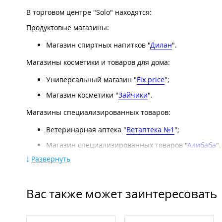
В торговом центре "Solo" находятся:
Продуктовые магазины:
Магазин спиртных напитков "
Дилан
".
Магазины косметики и товаров для дома:
Универсальный магазин "
Fix price
";
Магазин косметики "
Зайчики
".
Магазины специализированных товаров:
Ветеринарная аптека "
Ветаптека №1
";
Магазин специализированных товаров "
Алибаба
".
Развернуть
Компании по предоставлению услуг:
Фотосалон "
Фото 5+
";
Вас также может заинтересовать
Фитнес-клуб "
Platinum
";
Салон красоты "
Шарм
";