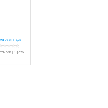
неговая падь
отзывов
|
1 фото