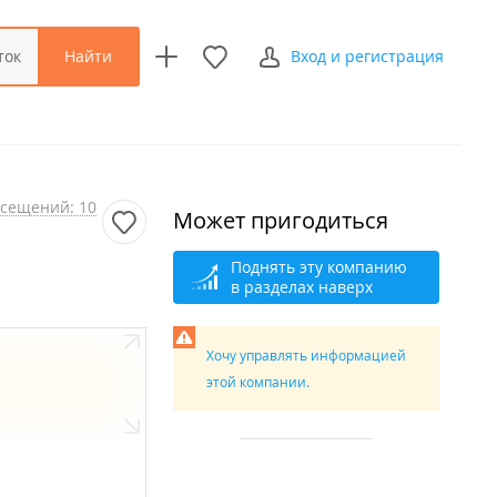
Найти
ток
Вход и регистрация
сещений: 10
Может пригодиться
Поднять эту компанию
в разделах наверх
Хочу управлять информацией
этой компании.