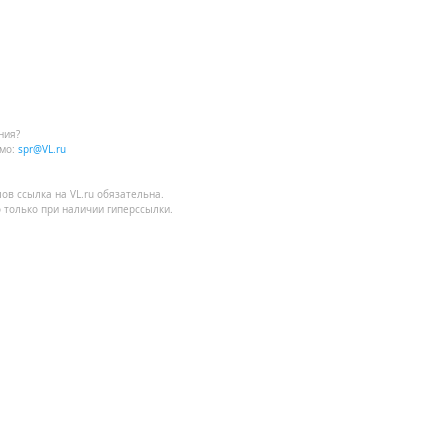
ния?
мо:
spr@VL.ru
лов
ссылка на VL.ru
обязательна.
 только при наличии гиперссылки.