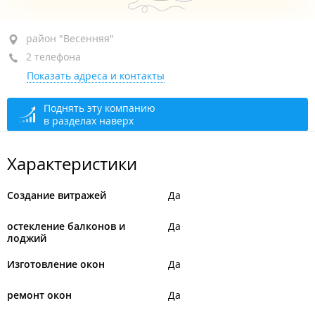
район "Весенняя", ул. ВИР, 12
район "Весенняя"
2 телефона
+7 (423) 252-99-88
Показать адреса и контакты
+7 (423) 200-13-78
сегодня закрыто
Поднять эту компанию
в разделах наверх
Характеристики
Создание витражей
Да
остекление балконов и
Да
лоджий
Изготовление окон
Да
ремонт окон
Да