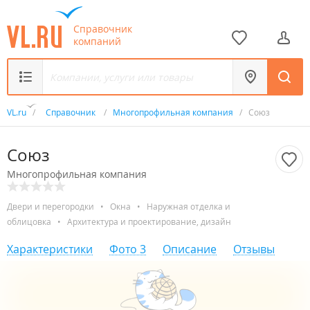
Справочник
компаний
VL.ru
/
Справочник
/
Многопрофильная компания
/
Союз
Союз
Многопрофильная компания
Двери и перегородки
•
Окна
•
Наружная отделка и
облицовка
•
Архитектура и проектирование, дизайн
Характеристики
Фото
3
Описание
Отзывы