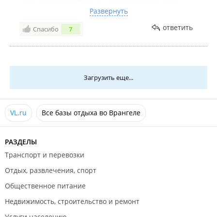
раньше времени, т.к администратор постоянно
Развернуть
ходила и наговаривала на нас другим
ответить
Спасибо
7
проживающим. Кто-нибудь унесёт мангал,
виноваты мы, бросят мусор- опять виноваты мы.
Уже все соседи встали в нашу защиту. Почему в
нашу сторону был такой негатив мы так и не
поняли. Очень неприятно.
Загрузить еще...
VL.ru
Все базы отдыха во Врангеле
РАЗДЕЛЫ
Транспорт и перевозки
Отдых, развлечения, спорт
Общественное питание
Недвижимость, строительство и ремонт
Услуги населению