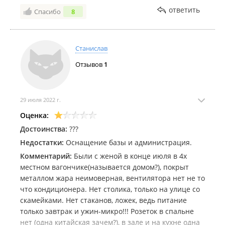
уборки на кровати был сантиметровый слой пыли.
Искусственный каток (необходимо наличие
ответить
собственных коньков);
Спасибо
8
Постельное белье не по размеру кровати, подушки
Ледяная горка.
это вообще жесть.. белье все воняло сыростью.
Сантехника вся разваливается За 8 дней
ИП Традеева Т. А.
пребывания белье не менялось , мусорное ведро
Станислав
База отдыха в
Едином реестре объектов классификации в
убирали пока не подойдешь и не скажешь...
сфере туристской индустрии
Отзывов
1
.
отвратительно просто. Раньше на 3 дня хотели нас
выселить.. подошла эта женщина-космос и говорит
" Ой а вы уезжаете сегодня, освобождайте домик" а
мы как бы только через 3 дня уезжаем... В общем на
29 июля 2022 г.
эту базу больше не ногой...
Оценка:
Достоинства:
???
Недостатки:
Оснащение базы и администрация.
Комментарий:
Были с женой в конце июля в 4х
местном вагончике(называется домом?), покрыт
металлом жара неимоверная, вентилятора нет не то
что кондиционера. Нет столика, только на улице со
скамейками. Нет стаканов, ложек, ведь питание
только завтрак и ужин-микро!!! Розеток в спальне
нет (одна китайская зачем?), в зале и на кухне одна