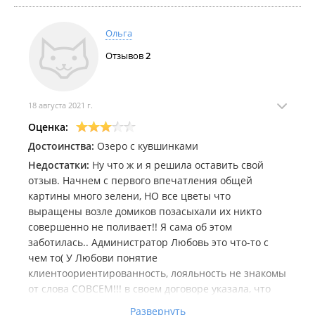
Ольга
Отзывов
2
18 августа 2021 г.
Оценка:
Достоинства:
Озеро с кувшинками
Недостатки:
Ну что ж и я решила оставить свой
отзыв. Начнем с первого впечатления общей
картины много зелени, НО все цветы что
выращены возле домиков позасыхали их никто
совершенно не поливает!! Я сама об этом
заботилась.. Администратор Любовь это что-то с
чем то( У Любови понятие
клиентоориентированность, лояльность не знакомы
от слова СОВСЕМ!!! в своем договоре указала, что
приеду с собакой слава Богу я это настояла
Развернуть