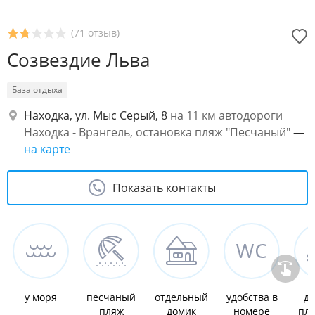
(71 отзыв)
Созвездие Льва
База отдыха
Находка, ул. Мыс Серый, 8
на 11 км автодороги
Находка - Врангель, остановка пляж "Песчаный"
—
на карте
Показать контакты
у моря
песчаный
отдельный
удобства в
де
пляж
домик
номере
пл