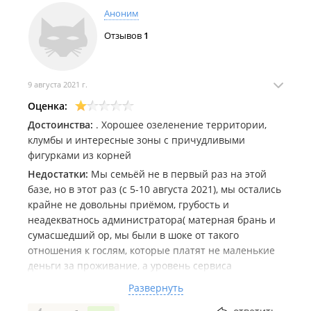
Аноним
примерно как для младенцев с гульку. спуск к морю
примерно как из фильма поворот не туда..
Отзывов
1
Отключили 29.07.2021 на базе свет. От света
зависит водоснабжение, по-сколько
общий душ расположен на территории базу
9 августа 2021 г.
временно ходили туда, а в туалет простите?? и ни о
каком перерасчете и речи идти не может Больше
Оценка:
НИЗАЧНО не приедим в такую даль к такому
Достоинства:
. Хорошее озеленение территории,
отношению!!Но Любовь порвала просто все
клумбы и интересные зоны с причудливыми
рекорды! Поверьте в регистратуре в больницах
фигурками из корней
работают просто ангелы. И самое смешное с базы
Недостатки:
Мы семьёй не в первый раз на этой
предоставляют туалетную бумагу, когда я пошла
базе, но в этот раз (с 5-10 августа 2021), мы остались
попросить бумагу Любовь мне сказала-УЖЕ??? Вы
крайне не довольны приёмом, грубость и
вообще в своем уме???прошло 4 дня с момента
неадекватнось администратора( матерная брань и
нашего проживания как вы думаете мы
сумасшедший ор, мы были в шоке от такого
опоражняемся или нет??
отношения к гослям, которые платят не маленькие
деньги за проживание, а уровень сервиса
никакущий. Испорченное настроение с первого
Развернуть
дня.