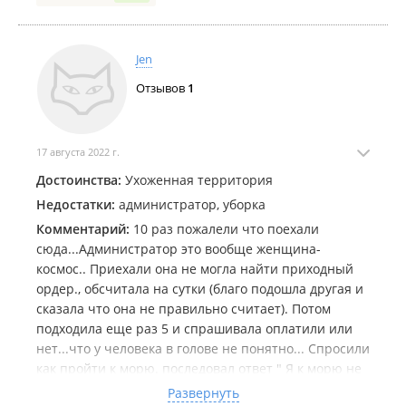
Автомобильная парковка;
Детская и спортивная площадки;
Детский бассейн;
Jen
Обустроенные места для пикника;
Отзывов
1
Бесплатный Wi-Fi.
Дополнительные платные услуги:
Банный комплекс:
русская баня на дровах с дубовым
17 августа 2022 г.
веником;
Прокат:
мангалы, спортивный инвентарь;
Достоинства:
Ухоженная территория
Водный досуг:
прокат снаряжения ("бананы",
Недостатки:
администратор, уборка
"таблетки" и др.);
Активный отдых:
организация морской и
Комментарий:
10 раз пожалели что поехали
пресноводной рыбалки, проведение экскурсий.
сюда...Администратор это вообще женщина-
космос.. Приехали она не могла найти приходный
Организация мероприятий:
На базе функционирует кафе и
ордер., обсчитала на сутки (благо подошла другая и
банкетный зал вместимостью до 250 человек.
сказала что она не правильно считает). Потом
События:
проведение свадеб, корпоративов, дней
подходила еще раз 5 и спрашивала оплатили или
рождения, выпускных вечеров и танцевальных
нет...что у человека в голове не понятно... Спросили
конкурсов.
как пройти к морю. последовал ответ " Я к морю не
Зимние развлечения:
хожу, не знаю" это жесть просто. В номере после
Развернуть