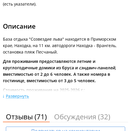
(есть указатели).
Описание
База отдыха "Созвездие льва" находится в Приморском
крае, Находка, на 11 км. автодороги Находка - Врангель,
остановка пляж Песчаный.
Для проживания предоставляются летние и
круглогодичные домики из бруса и
сэндвич-панелей,
вместимостью от 2 до 6 человек. А также номера в
гостинице, вместимостью от 3 до 5 человек.
Стоимость проживания на 2025-2026 г.:
Развернуть
Дом 4-местный, 2-комнатный (№ 0, 1, 2, 3, 4).
Размер 8х3 м,
сэндвич-панели.
Отзывы
Оснащение:
(71)
санузел (душевая кабина, титан, горячая/
Обсуждения
(32)
холодная вода), ТВ, холодильник, чайник.
Спальные места:
диван-книжка, тахта, две кровати.
Открытая веранда.
Подписаться на комментарии