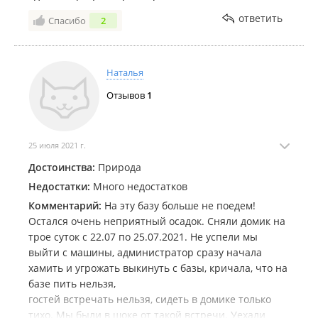
не предупредили заранее при уточнения, что есть,
ответить
Спасибо
2
а чего нет в данном домике, так как раньше мы
жили на этой базе в других домиках
5. Раньше было вкусное питание в кафе на
территории. В этот раз были и этим разочарованы,
Наталья
не вкусно.
Отзывов
1
6. На втором этаже ни одной разетки, хорошо, что
взяли с собой удлинитель
Комментарий:
Больше минусов, поэтому желание
25 июля 2021 г.
вернуться на эту базу пропало
Достоинства:
Природа
Недостатки:
Много недостатков
Комментарий:
На эту базу больше не поедем!
Остался очень неприятный осадок. Сняли домик на
трое суток с 22.07 по 25.07.2021. Не успели мы
выйти с машины, администратор сразу начала
хамить и угрожать выкинуть с базы, кричала, что на
базе пить нельзя,
гостей встречать нельзя, сидеть в домике только
тихо. Мы были в шоке от такой встречи. Уехали