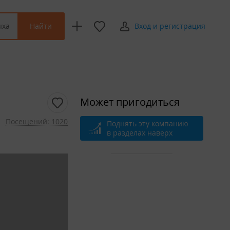
Найти
ыха
Вход и регистрация
Может пригодиться
Посещений: 1020
Поднять эту компанию
в разделах наверх