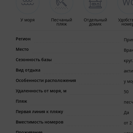
У моря
Песчаный
Отдельный
Удобст
пляж
домик
номе
Регион
При
Место
Вра
Сезонность базы
кру
Вид отдыха
акт
Особенности расположения
у мо
Удаленность от моря, м
50
Пляж
пес
Первая линия к пляжу
Да
Вместимость номеров
от 2
Проживание