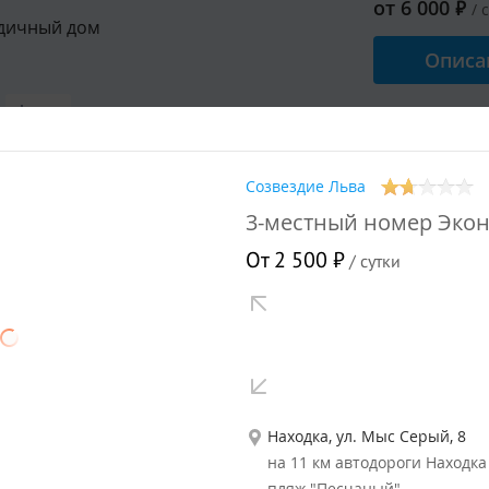
от
6 000
₽
/ 
дичный дом
Описа
Душ
 5 гостей
Созвездие Льва
3-местный номер Эко
ный номер на 2 этаже
От 2 500 ₽
/ сутки
круглогодичной гостинице
от
2 500
₽
/ 
Описа
Находка, ул. Мыс Серый, 8
 3 гостей
на 11 км автодороги Находка 
пляж "Песчаный"