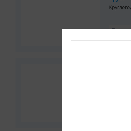
Круглого
Туалет
Вмещает
3-мест
Номер в 
Туалет
Вмещает