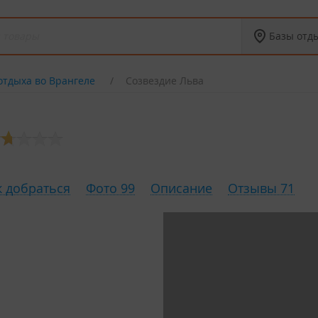
Базы отд
отдыха во Врангеле
Созвездие Льва
к добраться
Фото 99
Описание
Отзывы 71