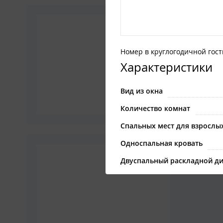
5-мест
Номер в 
Номер в круглогодичной гос
Характеристики
Туалет
Вид из окна
Вмещает
Количество комнат
Спальных мест для взрослы
Односпальная кровать
2-мест
Двуспальный раскладной д
Номер в 
туалет
душ
Описание