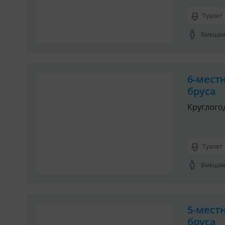
Туалет
Вмещает
6-мест
бруса
Круглого
Туалет
Вмещает
5-мест
бруса