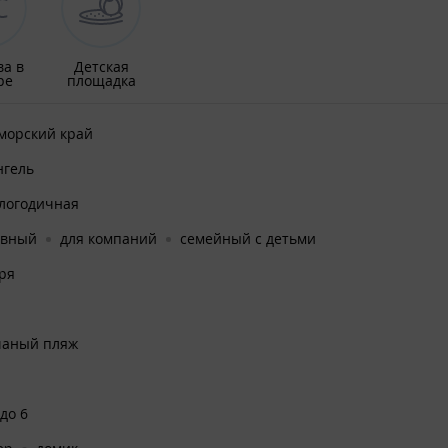
ва в
Детская
ре
площадка
морский край
нгель
глогодичная
ивный
для компаний
семейный с детьми
ря
чаный пляж
 до 6