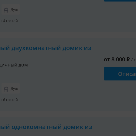
Душ
 4 гостей
ный двухкомнатный домик из
от
8 000
₽
/ 
дичный дом
Описа
Душ
 6 гостей
ный однокомнатный домик из