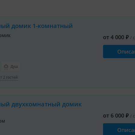
ный домик 1-комнатный
омик
от
4 000
₽
/ 
Описа
Душ
 2 гостей
ный двухкомнатный домик
от
6 000
₽
/ 
ом
Описа