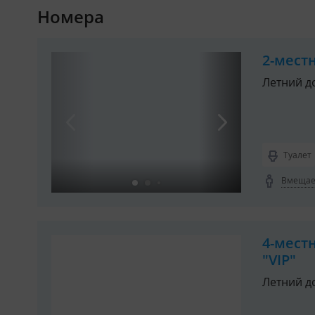
Номера
2-мест
Летний д
Туалет
Вмещает
4-мест
"VIP"
Летний д