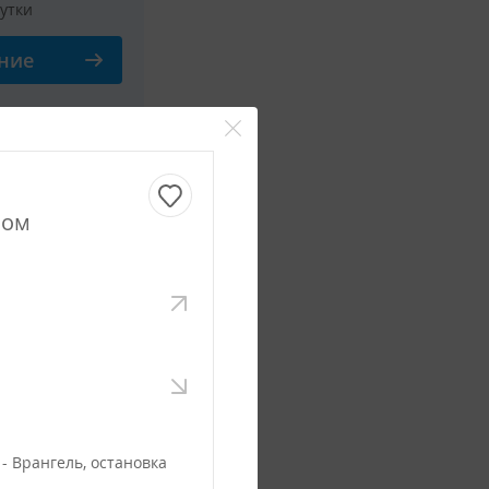
сутки
ние
ном
сутки
ние
- Врангель, остановка