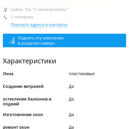
район "64, 71 микрорайоны", ул. Каплунова, 13А
район "64, 71 микрорайоны"
2 телефона
+7 914 790-30-30
Показать адреса и контакты
+7 914 704-30-30
открыто: 09:00–18:00
Поднять эту компанию
в разделах наверх
Характеристики
Окна
пластиковые
Создание витражей
Да
остекление балконов и
Да
лоджий
Изготовление окон
Да
ремонт окон
Да