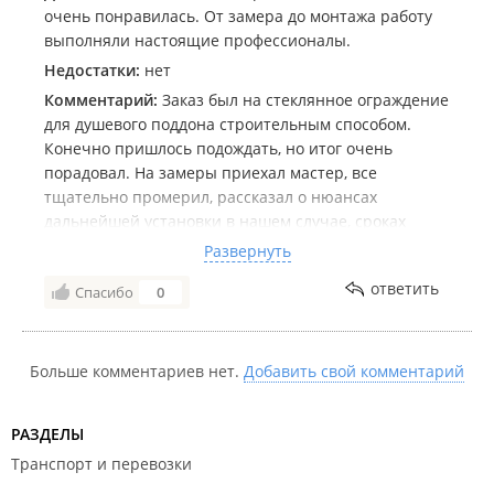
очень понравилась. От замера до монтажа работу
выполняли настоящие профессионалы.
Недостатки:
нет
Комментарий:
Заказ был на стеклянное ограждение
для душевого поддона строительным способом.
Конечно пришлось подождать, но итог очень
порадовал. На замеры приехал мастер, все
тщательно промерил, рассказал о нюансах
дальнейшей установки в нашем случае, сроках
исполнения. Просчитал итоговую сумму, заключили
Развернуть
договор. Человек очень грамотный и что не мало
ответить
Спасибо
0
важно (для меня) фундаментальный, внушающий
доверие. Подождали мы положенный по договору
срок, пришел мастер - установщик. Такая
тщательная, качественная, скурпулезная работа
Больше комментариев нет.
Добавить свой комментарий
меня очень удивила и порадовала. Делал мастер
как "для себя". Спасибо большое компании и
РАЗДЕЛЫ
прежде всего мастерам - очень добросовестным
Транспорт и перевозки
людям