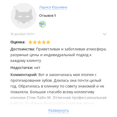
Лариса Юрьевна
Отзывов
1
30 декабря 2018 г.
Оценка:
Достоинства:
Приветливая и заботливая атмосфера,
разумные цены и индивидуальный подход к
каждому клиенту
Недостатки:
нет
Комментарий:
Вот и закончилась моя эпопея с
протезирование зубов. Длилась она почти целый
год. Обратилась в клинику по совету знакомой и не
пожалела. Большое спасибо всему коллективу
клиники Стом Лайн-М. Отличная профессиональная
работа. Особенно благодарна главному врачу
клиники МУРАВЬЕВУ АЛЕКСАНДРУ ПЕТРОВИЧУ.
Развернуть
Легко находит подход к клиенту. в процессе