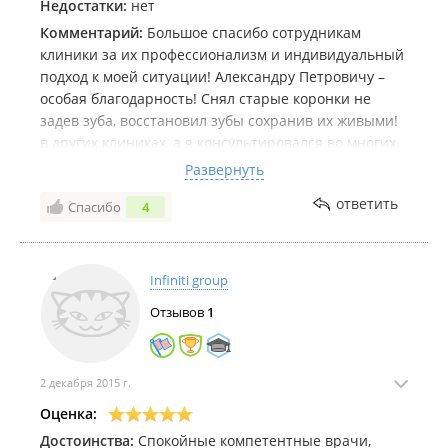
Недостатки:
нет
Комментарий:
Большое спасибо сотрудникам
клиники за их профессионализм и индивидуальный
подход к моей ситуации! Александру Петровичу –
особая благодарность! Снял старые коронки не
задев зуба, восстановил зубы сохранив их живыми!
в других клиниках, а я консультировался во многих,
предлагали на эти зубы только коронки и удаление
Развернуть
нерва. Это настоящий профессионал, таких очень
ответить
Спасибо
4
мало!
Infiniti group
Отзывов
1
2 декабря 2015 г.
Оценка:
Достоинства:
Спокойные компетентные врачи,