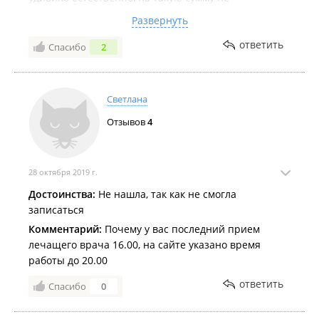
рассчитывал!!! Интересно что в такой ситуации
Развернуть
делать, может кто посоветует что?
ответить
Спасибо
2
Комментарий:
Честно говоря смешанные чувства
от посещения данной конторы, так как чувствую
себя обманутым, хоть и стоматологи хорошо
постарались
Светлана
Отзывов
4
28 октября 2019 г.
Достоинства:
Не нашла, так как не смогла
записаться
Комментарий:
Почему у вас последний прием
лечащего врача 16.00, на сайте указано время
работы до 20.00
ответить
Спасибо
0