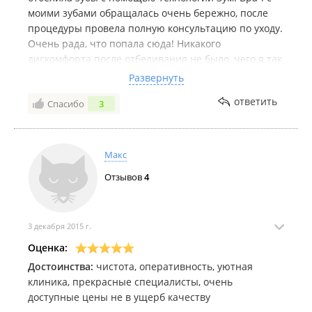
моими зубами обращалась очень бережно, после
процедуры провела полную консультацию по уходу.
Очень рада, что попала сюда! Никакого
дискомфорта после отбеливания не было, чего я так
боялась. На дне рождения только и было
Развернуть
разговоров, что о зубах. С ними даже как-то
ответить
Спасибо
3
помолодела! Спасибо отдельное за мою новую
улыбку врачу Марине Викторовне, очень
грамотный специалист!
Макс
Отзывов
4
3 декабря 2015 г.
Оценка:
Достоинства:
чистота, оперативность, уютная
клиника, прекрасные специалисты, очень
доступные цены не в ущерб качеству