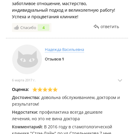
заботливое отношение, мастерство,
продажи капы (Invisalign), сам не принимая не
индивидуальный подход и великолепную работу!
какого участия в лечении. Это был мой первый и
Успеха и процветания клинике!
последний раз в этой клиники. О других врачах я не
берусь ничего говорить. ***
ответить
Спасибо
4
Надежда Васильевна
Отзывов
1
6 марта 2017 г.
Оценка:
Достоинства:
довольна обслуживанием, доктором и
результатом!
Недостатки:
профилактика всегда дешевле
лечения, но это не вина доктора
Комментарий:
В 2016 году в стамотологической
клинике "Стом-Лайн" по ул.Стрельникова,7 мне