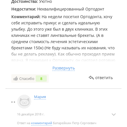
Достоинства:
Уютно
Недостатки:
Неквалифицированный Ортодонт
Комментарий:
На недели посетил Ортодонта, хочу
себе исправить прикус и сделать идеальную
улыбку. До этого уже был в двух клиниках. В этих
клиниках не ставят лингвальные брекеты. (А в
среднем стоимость лечения эстетическими
брекетами 150к) (Не буду называть их названия, что
бы не делать рекламу). Как обычно проходил прием
врача. Я приходил к Ортодонту, он смотрел ротовую
полость. Потом брал снимки, для расчетов. (Снимки
Развернуть
в боковой проекции и в прямой). (Выполнялись
ответить
Спасибо
8
расчеты по: Соотношения челюстей, зубов,
прогноза лечения). Врачу для выполнения этих
расчетов необходимо было время. По этому мы
Мария
сразу записывались на другой прием. (За этот
прием деньги не брались, оплачивалось все в
последующем приеме. Когда у врача были его
16 декабря 2018 г.
расчеты, прогноз лечения и все соотношения
челюстей и зубов). Так вот, в тех клиниках мне
Ответ на
комментарий
Батарейкин Петр Сергеевич