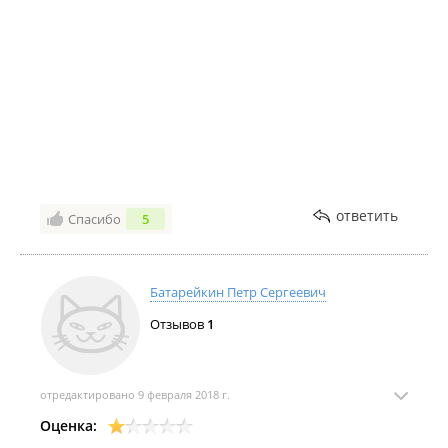
лечения все объясняет, совершенно не больно,
комфортно, чувствуешь себя в надежных руках
специалиста, полное доверие. Поздравляю Вас с
наступающим Новым годом!!! Вы лучшие!!!
ответить
Спасибо
5
Батарейкин Петр Сергеевич
Отзывов
1
отредактировано 9 февраля 2018 г.
Оценка: