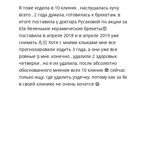
сказали что у меня соотношения челюстей
Я тоже ходила в 10 клиник , наслушалась кучу
правильное. И нет необходимости в удалении зубов,
всего , 2 года думала, готовилась к брекетам, в
так как есть довольно большие промежутки между
итоге поставила у доктора Русаковой по акции за
зубов. А теперь я расскажу как проходил прием
65к беленькие керамические брекеты😍
ортодонта в клиники Стом Лайн-М. Я показал
поставила в апреле 2018 и в апреле 2019 уже
Ортодонту снимок в боковой проекции. Он его
снимать 💪🏻 Хотя с моими клыками мне все
посмотрел буквально 15-20 секунд. Сказал ложись
прогнозировали ходить 3 года, а они уже все
на кресло, будем осматривать полость рта.
ровные )) мне, конечно , удалили 2 здоровых
Потратил еще 2-4 минуты на осмотр полости рта. И
четверки , но я их удалила, после абсолютно
делает заключение, что мне необходимо удалить 6
обоснованного мнения всех 10 клиник 🙈 сейчас
полностью здоровых зубов и плюс к этому есть
только ищу, где удалить уздечку, потому как за 8к
необходимость заднюю челюсть выдвигать вперед.
в своей клинике не очень хочется 😆
И начал навязывать лечение Invisalign. Это такая
капа которую одеваешь и которая не когда не даст
такого результата как ношения брекетов. На сайте у
них написано что лечении лингвальными
брекитами стоит от 200к.(Это единственная цель
посещения этой клиники была) Я подумал что
лучше я переплачу 100к и 2-2,5 года буду ходить с
лингвальными брекетами. Так вот, в клиники Стом
Лайн-М ортодонт сказал что лингвальные брекеты