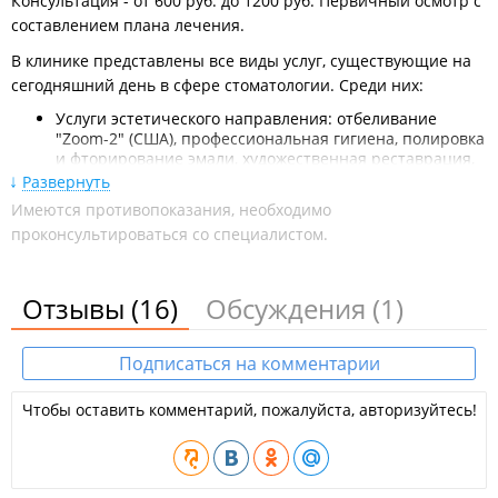
Консультация - от 600 руб. до 1200 руб. Первичный осмотр с
составлением плана лечения.
В клинике представлены все виды услуг, существующие на
сегодняшний день в сфере стоматологии. Среди них:
Услуги эстетического направления: отбеливание
"Zoom-2" (США), профессиональная гигиена, полировка
и фторирование эмали, художественная реставрация,
ортодонтическое и ортопедическое лечение;
Развернуть
Лечебные процедуры: лечение кариеса и его
Имеются противопоказания, необходимо
осложнений, лечение заболеваний пародонта и
проконсультироваться со специалистом.
слизистых оболочек полости рта;
Услуги, направленные на восстановление функции
жевательного аппарата: сплинт-терпия,
протезирование и имплантология (система "3-i"
Отзывы
(16)
Обсуждения
(1)
(США)).
Лицензия ЛО-25-01-001509.
Подписаться на комментарии
Чтобы оставить комментарий, пожалуйста, авторизуйтесь!