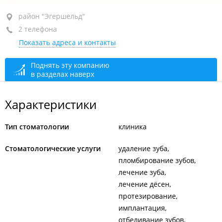
район "Эгершельд", ул. Стрельникова, 7
район "Эгершельд"
2 телефона
1-й этаж, оф. 105
Показать адреса и контакты
+7 (423) 279-10-60
+7 966 279-10-60
Поднять эту компанию
в разделах наверх
сегодня закрыто
Характеристики
Тип стоматологии
клиника
Стоматологические услуги
удаление зуба
пломбирование зубов
лечение зуба
лечение дёсен
протезирование
имплантация
отбеливание зубов