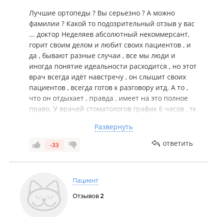
клиники без претензий, без зубов и без денег.
Лучшие ортопеды ? Вы серьезно ? А можно
Лучшие ортопеды Владивостока, у которых мы были
фамилии ? Какой то подозрительный отзыв у вас
на консультациях, говорят, что все, что наделал
... доктор Неделяев абсолютный некоммерсант,
Неделяев нужно снимать и переделывать, а это
горит своим делом и любит своих пациентов , и
значит два года лечения "коту под хвост". На фоне
да , бывают разные случаи , все мы люди и
проделанного "лечения" появились и другие
иногда понятие идеальности расходится , но этот
серьезные проблемы со здоровьем.
врач всегда идёт навстречу , он слышит своих
Сейчас пытаемся расстаться с этой клиникой,
пациентов , всегда готов к разговору итд. А то ,
вернув ранее уплаченные деньги. У самого Н. А.Ю.
что он отдыхает , правда , имеет на это полное
завышенное мнение о своих способностях.
право. У врачей стоматологов график 6 часов , тк
Стоимость лечения чрезмерно завышена. Не
огромная нагрузка на позвоночник и глаза , а АЮ
Развернуть
ведитесь на дорогое лечение и антураж в клинике,
работает с 9 до 20.00, иногда до полуночи . Так
рекламу в соцсетях. *** в красивой обертке.
что закатайтесь , уважаемый автор Сообщения и
ответить
-33
обратите внимание на свою жизнь в конце
концов , может что интересное найдёте !
Пациент
Отзывов
2