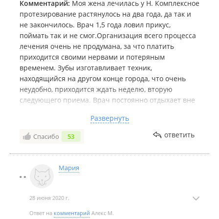
Комментарий:
Моя жена лечилась у Н. Комплексное
протезирование растянулось на два года, да так и
не закончилось. Врач 1,5 года ловил прикус,
поймать так и не смог.Организация всего процесса
лечения очень не продумана, за что платить
приходится своими нервами и потеряным
временем. Зубы изготавливает техник,
находящийся на другом конце города, что очень
неудобно, приходится ждать неделю, вторую
следующего приема. Врач постоянно отдыхает вне
Приморья, чем еще больше растягивает лечение. В
Развернуть
случае поломок временных конструкций или
возникновения болей, помочь кроме него никто не
ответить
Спасибо
53
сможет, т.к. в этой клинике он единственный
ортопед. Сейчас протезы врач пытается
изготавливать сам, потому что расстался со своим
Мария
техником.
Если что-то пойдет не так, доктор ничего решать не
будет. Ни в лечении, ни в том, чтобы хорошо
28 июня 2020 г.
расстаться, вернув деньги. Врач- ***, думающий,
Ответ на
комментарий
Алекс М.
что проблема сама рассосется и пациент уйдет из