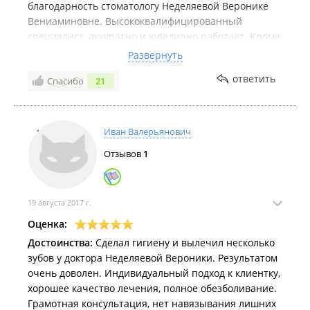
благодарность стоматологу Неделяевой Веронике
Вениаминовне. Высококвалифицированный
специалист, аккуратно и ювелирно работает. Кроме
того, очень приятный человек! Умная, красивая,
Развернуть
доброжелательная, тактичная, деликатная,
ответить
Спасибо
21
внимательная, ответственная. Я очень довольна
результатом и качеством лечения!
Иван Валерьянович
Отзывов
1
19 августа 2017 г.
Оценка:
Достоинства:
Сделал гигиену и вылечил несколько
зубов у доктора Неделяевой Вероники. Результатом
очень доволен. Индивидуальный подход к клиентку,
хорошее качество лечения, полное обезболивание.
Грамотная консультация, нет навязывания лишних