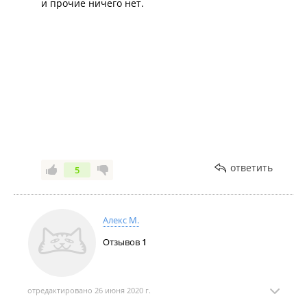
и прочие ничего нет.
собственно достаточно.
Ps. План лечения прислал на wa все таки после того
как я настояла. Но там все также размыто по срокам
и стоимости . Фото плана прикрепляю
ответить
5
Алекс М.
Отзывов
1
отредактировано 26 июня 2020 г.