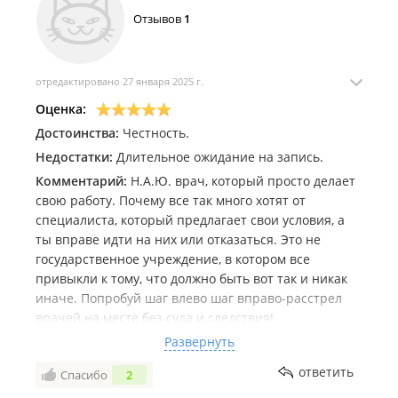
Отзывов
1
отредактировано 27 января 2025 г.
Оценка:
Достоинства:
Честность.
Недостатки:
Длительное ожидание на запись.
Комментарий:
Н.А.Ю. врач, который просто делает
свою работу. Почему все так много хотят от
специалиста, который предлагает свои условия, а
ты вправе идти на них или отказаться. Это не
государственное учреждение, в котором все
привыкли к тому, что должно быть вот так и никак
иначе. Попробуй шаг влево шаг вправо-расстрел
врачей на месте без суда и следствия!
Оставляю отзыв, только лишь пока после
Развернуть
консультации.
ответить
Спасибо
2
Я сложный пациент, во Владивостоке меня многие
боятся лечить, постоянно суют наркоз общий, не