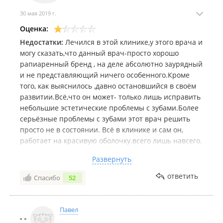
30 мая 2019 г.
Оценка:
Недостатки:
Лечился в этой клинике,у этого врача и
могу сказать,что данный врач-просто хорошо
рапиаренный бренд , на деле абсолютно заурядный
и не представляющий ничего особенного.Кроме
того, как выяснилось ,давно остановшийся в своём
развитии.Всё,что он может- только лишь исправить
небольшие эстетические проблемы с зубами.Более
серьёзные проблемы с зубами этот врач решить
просто не в состоянии. Всё в клинике и сам он,
работает на красивую оболочку.всего лишь навсего.
На самом деле,умело прикрытое,пофигистичное
Развернуть
отношение к здоровью пациента.Очень
сожалею,что повёлся на рекламу,в результате чего
ответить
Спасибо
52
потерял время ,деньги и кучу нервов. Совет тем,кто
выбирает себе врача-никогда не ведитесь на
высокую стоимость услуг. Я повелся.Думал, если так
Павел
дорого лечит-значит качественно.К сожалению,