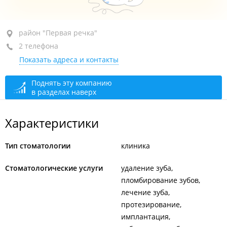
район "Первая речка", пр-т Острякова, 5Г
район "Первая речка"
2 телефона
БЦ "На Первой речке", 9-й этаж. оф. 96
Показать адреса и контакты
+7 (423) 276-12-34
+7 914 706-12-34
Поднять эту компанию
в разделах наверх
закрыто, откроется в 09:00
Характеристики
Тип стоматологии
клиника
Стоматологические услуги
удаление зуба
пломбирование зубов
лечение зуба
протезирование
имплантация