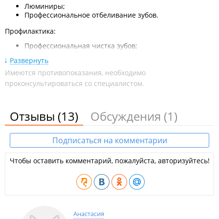
Люминиры;
Профессиональное отбеливание зубов.
Профилактика:
Профессиональная чистка зубов;
Укрепление зубной эмали.
Развернуть
Лечение зубов и дёсен:
Имеются противопоказания, необходимо
проконсультироваться со специалистом.
Лечение и профилактика кариеса;
Лечение корневых каналов;
Лечение и профилактика заболеваний пародонта.
Отзывы
(13)
Обсуждения
(1)
Протезирование:
Безметалловая керамика;
Подписаться на комментарии
Керамика на основе диоксида циркония;
Импланты.
Чтобы оставить комментарий, пожалуйста, авторизуйтесь!
Микропротезирование:
Восстановление разрушенных зубов керамическими
вкладками.
Филиал находится в БЦ "
На Первой речке
".
Анастасия