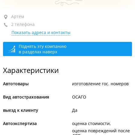
Артём, ул. Фрунзе, 76
Артём
2 телефона
+7 914 686-86-37
Показать адреса и контакты
+7 924 250-66-55
закрыто, откроется в 09:00
Поднять эту компанию
в разделах наверх
Аварийный комиссар
круглосуточно
Характеристики
Автотовары
изготовление гос. номеров
Вид автострахования
ОСАГО
выезд к клиенту
Да
Автоэкспертиза
оценка стоимости
оценка повреждений после