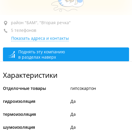
район "БАМ", ул. Иртышская, 21
район "БАМ", "Вторая речка"
(Склад)
5 телефонов
закрыто, откроется в 09:00
Показать адреса и контакты
Поднять эту компанию
в разделах наверх
Характеристики
Отделочные товары
гипсокартон
гидроизоляция
Да
термоизоляция
Да
шумоизоляция
Да