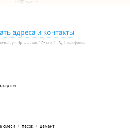
ать адреса и контакты
ечка", ул. Иртышская, 17А стр. 4
5 телефонов
сокартон
е смеси
песок
цемент