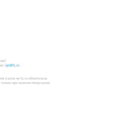
ния?
мо:
spr@VL.ru
лов
ссылка на VL.ru
обязательна.
 только при наличии гиперссылки.