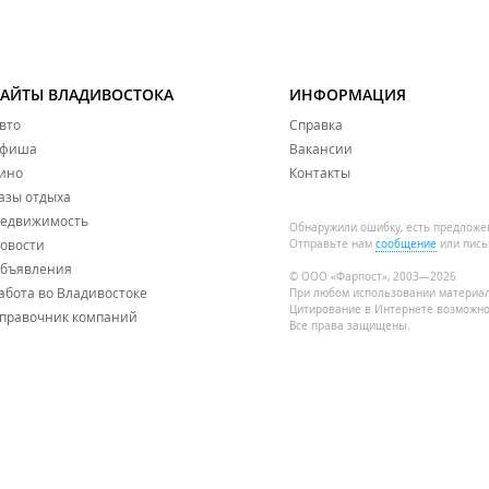
САЙТЫ ВЛАДИВОСТОКА
ИНФОРМАЦИЯ
вто
Справка
фиша
Вакансии
ино
Контакты
азы отдыха
едвижимость
Обнаружили ошибку, есть предложе
овости
Отправьте нам
сообщение
или пись
бъявления
© ООО «Фарпост», 2003—2026
абота во Владивостоке
При любом использовании материа
Цитирование в Интернете возможно
правочник компаний
Все права защищены.