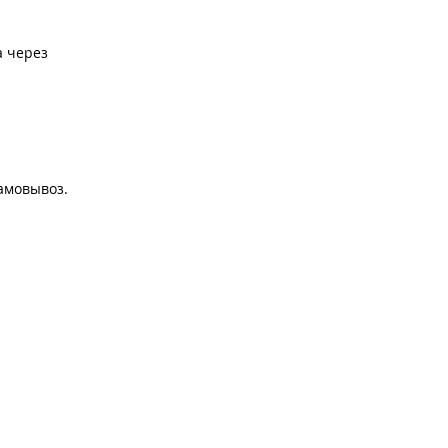
а через
амовывоз.