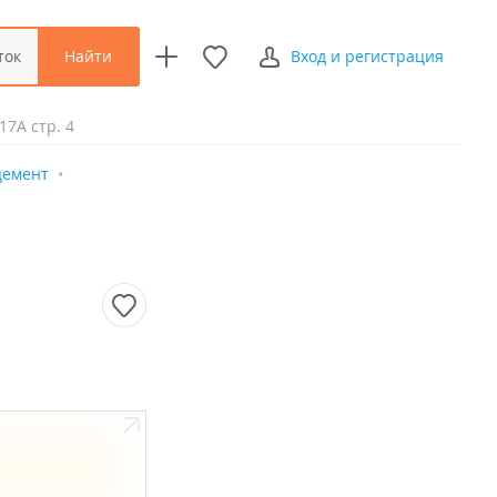
Найти
ток
Вход и регистрация
17А стр. 4
цемент