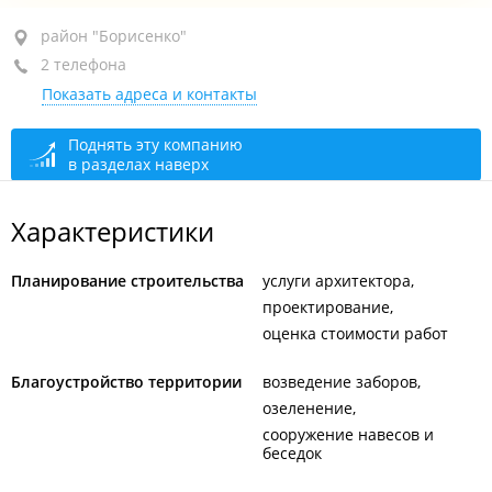
район "Борисенко", ул. Борисенко, 35А
район "Борисенко"
2 телефона
пом. 43
Показать адреса и контакты
+7 (423) 221-50-60
тел./факс
+7 (423) 221-50-20
бухгалтерия
Поднять эту компанию
в разделах наверх
закрыто, откроется в 08:30
Характеристики
Планирование строительства
услуги архитектора
проектирование
оценка стоимости работ
Благоустройство территории
возведение заборов
озеленение
сооружение навесов и
беседок