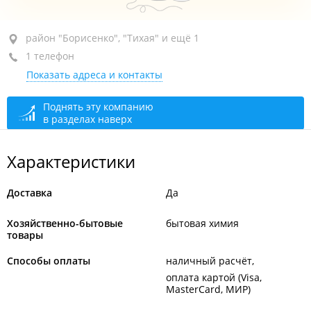
район "Борисенко", ул. Борисенко, 17Б
район "Борисенко", "Тихая" и ещё 1
1 телефон
пав. 6
Показать адреса и контакты
закрыто, откроется в 10:00
Поднять эту компанию
в разделах наверх
Характеристики
Доставка
Да
Хозяйственно-бытовые
бытовая химия
товары
Способы оплаты
наличный расчёт
оплата картой (Visa,
MasterCard, МИР)