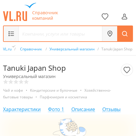
Справочник
компаний
VL.ru
/
Справочник
/
Универсальный магазин
/
Tanuki Japan Shop
Tanuki Japan Shop
Универсальный магазин
Чай и кофе
•
Кондитерские и булочные
•
Хозяйственно-
бытовые товары
•
Парфюмерия и косметика
Характеристики
Фото
1
Описание
Отзывы