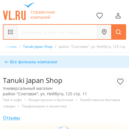
Справочник
компаний
й магазин
/
Tanuki Japan Shop
/
район "Снеговая", ул. Нейбута, 125 стр. 
Все филиалы компании
Tanuki Japan Shop
Универсальный магазин
район "Снеговая", ул. Нейбута, 125 стр. 11
Чай и кофе
•
Кондитерские и булочные
•
Хозяйственно-бытовые
товары
•
Парфюмерия и косметика
Отзывы