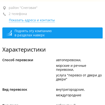
район "Снеговая", ул. Снеговая, 88
район "Снеговая"
2 телефона
каб. 35
Показать адреса и контакты
+7 914 068-99-00
+7 (423) 276-66-46
Поднять эту компанию
в разделах наверх
сегодня закрыто
Характеристики
Способ перевозки
автоперевозки
морские и речные
перевозки
услуга "перевоз от двери до
двери"
Вид перевозок
внутригородские
междугородние