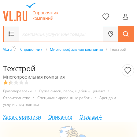
Справочник
компаний
VL.ru
/
Справочник
/
Многопрофильная компания
/
Техстрой
Техстрой
Многопрофильная компания
Грузоперевозки
•
Сухие смеси, песок, щебень, цемент
•
Строительство
•
Специализированные работы
•
Аренда и
услуги спецтехники
Характеристики
Описание
Отзывы
4