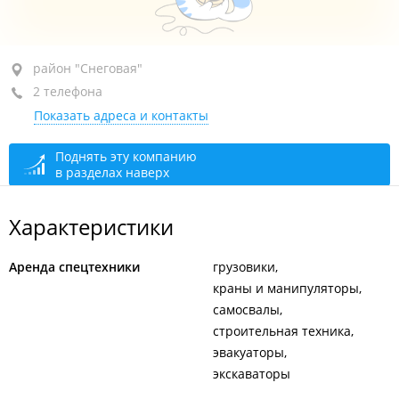
район "Снеговая", ул. Посадская, 20
район "Снеговая"
2 телефона
5-й этаж, оф. 507
Показать адреса и контакты
+7 914 320-53-28
отдел кадров
+7 904 629-94-03
отдел продаж
Поднять эту компанию
в разделах наверх
сегодня закрыто
Характеристики
Аренда спецтехники
грузовики
краны и манипуляторы
самосвалы
строительная техника
эвакуаторы
экскаваторы