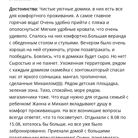
Достоинства:
Чистые уютные домики, в них есть все
для комфортного проживания. А самое главное
горячая вода! Очень удобно прийти с пляжа и
ополоснуться! Мягкие удобные кровати, что очень
удивило. Спалось на них комфортно.Большая веранда
с обеденным столом и стульями. Вечером было очень
хорошо на ней отужинать, утром позавтракать, и
пообедать. Боялись, что в домиках будет сыро. Но нет!
Сыростью и не пахнет. Ухоженная территория, рядом
с каждым домиком скамейка с зонтом,который спасал
нас от яркого солнышка, мангал, тропиночки,
сделанные Михаилом))))). Рядом детская площадка,
зеленая зона. Тихо, спокойно, море рядом,
магазинчики тоже. Что еще нужно для отдыха семьей с
ребенком! Жанна и Михаил вкладывают душу в
комфорт проживающих. На все возникшие вопросы
всегда ответят, что то посоветуют. Отдыхали с 8.08 по
15.08, хотелось бы больше, но все уже было
забронированно. Приехали домой с большими
позитивными впечатлениями! Очень понравилась