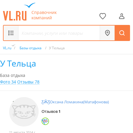
Справочник
компаний
VL.ru
/
Базы отдыха
/
У Тельца
У Тельца
База отдыха
Фото 34
Отзывы 78
Ƹ̴Ӂ̴ƷОксана Ломакина(Матафонова)
Отзывов
1
21 августа 2014 г.