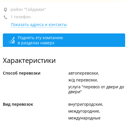
район "Гайдамак", ул. Карла Либкнехта, 14
район "Гайдамак"
1 телефон
4-й этаж, оф. 7/1
Показать адреса и контакты
+7 963 836-14-94
закрыто, откроется в 09:00
Поднять эту компанию
в разделах наверх
Характеристики
Способ перевозки
автоперевозки
ж/д перевозки
услуга "перевоз от двери до
двери"
Вид перевозок
внутригородские
междугородние
международные