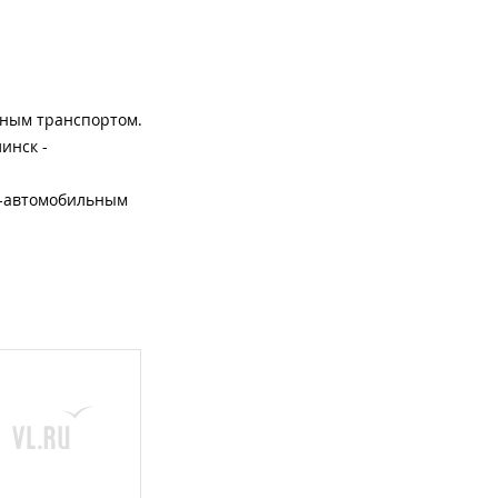
льным транспортом.
инск -
к -автомобильным