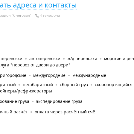
ать адреса и контакты
район "Снеговая"
4 телефона
аперевозки
автоперевозки
ж/д перевозки
морские и ре
слуга "перевоз от двери до двери"
тригородские
междугородние
международные
аритный
негабаритный
сборный груз
скоропортящийся
тейнеры/рефрижераторы
хование груза
экспедирование груза
ичный расчёт
оплата через расчётный счёт