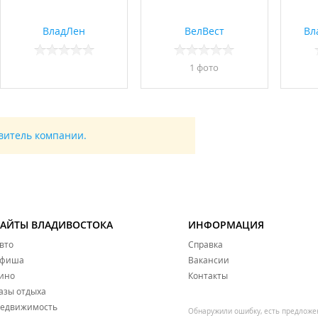
ВладЛен
ВелВест
Вл
1 фото
авитель компании.
САЙТЫ ВЛАДИВОСТОКА
ИНФОРМАЦИЯ
вто
Справка
фиша
Вакансии
ино
Контакты
азы отдыха
едвижимость
Обнаружили ошибку, есть предложе