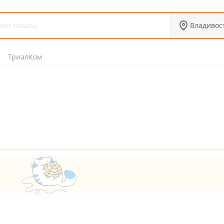
Владивос
ТриалКом