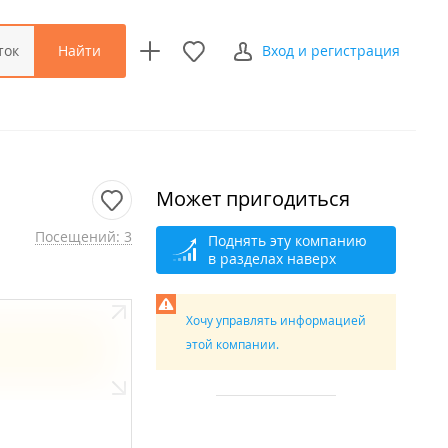
Найти
ток
Вход и регистрация
Может пригодиться
Посещений: 3
Поднять эту компанию
в разделах наверх
Хочу управлять информацией
этой компании.