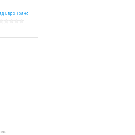
ад Евро Транс
ния?