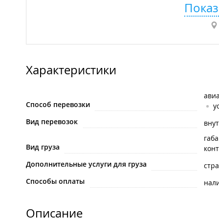
Показ
Характеристики
ави
Способ перевозки
у
Вид перевозок
вну
габ
Вид груза
кон
Дополнительные услуги для груза
стра
Способы оплаты
нал
Описание