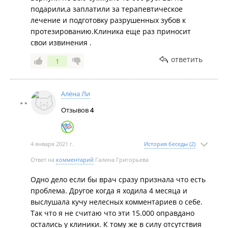
подарили,а заплатили за терапевтическое
вернуть 90 тысяч из 105. Я сказала, что мне нужна
лечение и подготовку разрушенных зубов к
полная сумма. Цитирую ответ:
протезированию.Клиника еще раз приносит
«Ну извинтиляйте, я вам тогда сейчас ответ наваяю
свои извинения .
и можете идти с ним в суд»
Браво, отличная работа с клиентами!
ответить
1
Встретилась с главврачом. Моя просьба была
услышана, за что ей большое спасибо. Отправила
на консультацию к другому врачу, в ходе которой и
Алёна Ли
трещина нашлась, и подтвердились пережатые
Отзывов
4
десна. Доверие подорвано и проходить лечение в
Триденте я уже побаивалась, так что пошла к
другому специалисту.
4 января 2021 г.
История беседы (2)
Забрала 90 тысяч, потому что таскаться по судам, за
свои деньги делать экспертизу и упускать
Ответ на
комментарий
Галина Григорьева
время(напоминаю про пережатые десна) не
хотелось. Можно сказать, я просто подарила
Одно дело если бы врач сразу признала что есть
Триденту 15 тысяч рублей.
проблема. Другое когда я ходила 4 месяца и
выслушала кучу нелесных комментариев о себе.
Так что я не считаю что эти 15.000 оправдано
остались у клиники. К тому же в силу отсутствия