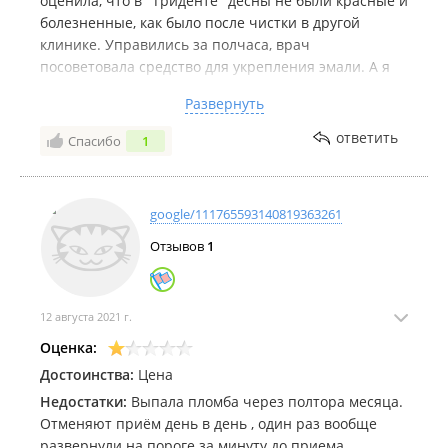
оценила, что в "Триденте" десны не были красные и
болезненные, как было после чистки в другой
клинике. Управились за полчаса, врач
посоветовала средство для укрепления эмали. А я
как раз про это думала давно, что надо бы что-то
Развернуть
сделать в этом плане. И дельный совет - проверить,
как там "поживают" зубы мудрости, которые пока о
ответить
Спасибо
1
себе никак не дают знать, чтобы боль не застала в
самый неожиданный момент. В общем, я довольна,
спасибо.
google/111765593140819363261
Отзывов
1
12 августа 2021 г.
Оценка:
Достоинства:
Цена
Недостатки:
Выпала пломба через полтора месяца.
Отменяют приём день в день , один раз вообще
развернули на пороге за минуту до приема.