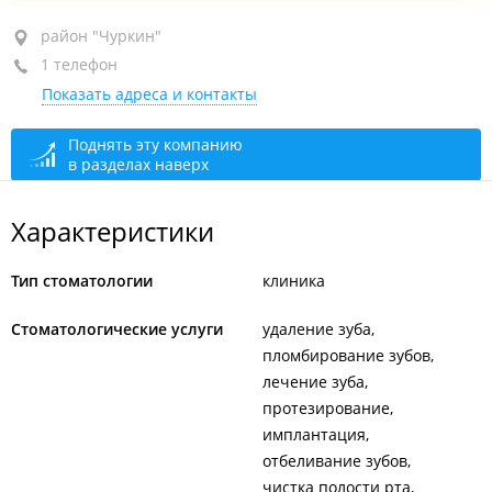
район "Чуркин", ул. Калинина, 283А
район "Чуркин"
1 телефон
1-й этаж
Показать адреса и контакты
+7 951 029-40-14
открыто: 09:00–19:00
Поднять эту компанию
в разделах наверх
Характеристики
Тип стоматологии
клиника
Стоматологические услуги
удаление зуба
пломбирование зубов
лечение зуба
протезирование
имплантация
отбеливание зубов
чистка полости рта