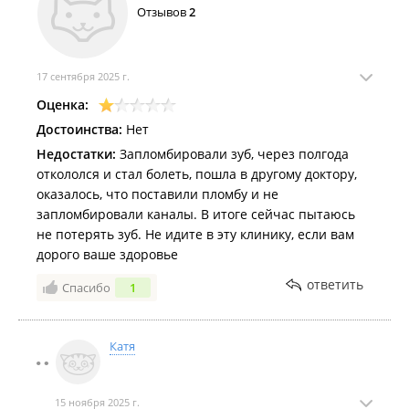
Узнать подробную информацию о врачах клиники и
Отзывов
2
записаться на приём можно на портале
Врачи
Владивостока
.
17 сентября 2025 г.
Оценка:
Достоинства:
Нет
Недостатки:
Запломбировали зуб, через полгода
откололся и стал болеть, пошла в другому доктору,
оказалось, что поставили пломбу и не
запломбировали каналы. В итоге сейчас пытаюсь
не потерять зуб. Не идите в эту клинику, если вам
дорого ваше здоровье
ответить
Спасибо
1
Катя
15 ноября 2025 г.