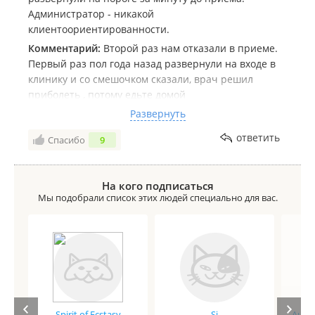
Администратор - никакой
клиентоориентированности.
Комментарий:
Второй раз нам отказали в приеме.
Первый раз пол года назад развернули на входе в
клинику и со смешочком сказали, врач решил
приболеть , потому едьте домой
и сейчас опять с таким же смешком сказали - ну
Развернуть
запишитесь через месяц, что такого. ???
ответить
Спасибо
9
Приём должен был быть сегодня днём И был
необходим, так как выпала пломба через полтора
На кого подписаться
месяца после лечения.
Мы подобрали список этих людей специально для вас.
Ещё странный администратор - на все вопросы - не
не знааааааю, ну я Ж не врааач. На мой вопрос-
нам клинику с таким подходом менять ?
Администратор опять :нууу не зНаааааю.
Это жесть , а не клиентоориентированность.
Spirit of Ecstasy
Si
Анге