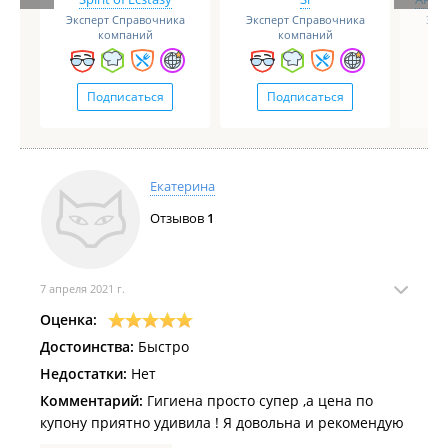
Эксперт Справочника
Эксперт Справочника
Экс
компаний
компаний
Подписаться
Подписаться
Екатерина
Отзывов
1
7 апреля 2021 г.
Оценка:
Достоинства:
Быстро
Недостатки:
Нет
Комментарий:
Гигиена просто супер ,а цена по
купону приятно удивила ! Я довольна и рекомендую