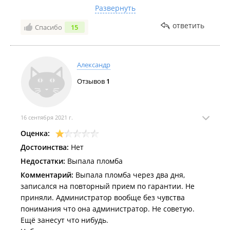
произвольно зажмурила глаза от резкой боли, не
Развернуть
знала, что такое может быть. Дождавшись, пока я не
ответить
Спасибо
15
смогу ответить, начала нервно высказывать, что я
ее учу что нужно делать... ставить анестезию или
нет и мне все равно больно, еще и прибавила в
конце что бы я молчала и ничего не отвечала.
Александр
Лечение прошло в резком формате и
Отзывов
1
переглядыванием взглядом и ухмылками с
медсестрой. Вроде взрослые образованные люди и
такие распущенные.
16 сентября 2021 г.
Оценка:
Достоинства:
Нет
Недостатки:
Выпала пломба
Комментарий:
Выпала пломба через два дня,
записался на повторный прием по гарантии. Не
приняли. Администратор вообще без чувства
понимания что она администратор. Не советую.
Ещё занесут что нибудь.