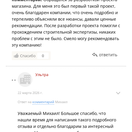
Визуализация и 3D моделирование;
магазина. Для меня это был первый такой проект,
очень благодарен компании, что очень подробно и
Техническое обследование;
терпеливо объясняли все нюансы, давали ценные
Помощь при выполнении инженерных изысканий.
рекомендации. После разработки проекта помогли с
прохождением строительной экспертизы, никаких
2. Проектные работы:
проблем с этим не было. Смело могу рекомендовать
Проектная документация для разрешения на
эту компанию!
строительство;
ответить
Спасибо
0
Проектная документация на экспертизу;
Рабочая документация для строительства;
Ультра
Проект подключения к инженерным сетям;
Проект производства работ и организации
строительства.
22 марта 2026 г.
Ответ на
комментарий
Михаил
3. Прохождение экспертизы проектной документации и
получение разрешения на строительство.
Уважаемый Михаил! Большое спасибо, что
Филиал находится в БЦ "
Первореченский
".
нашли время для написания такого подробного
отзыва и отдельно благодарим за интересный