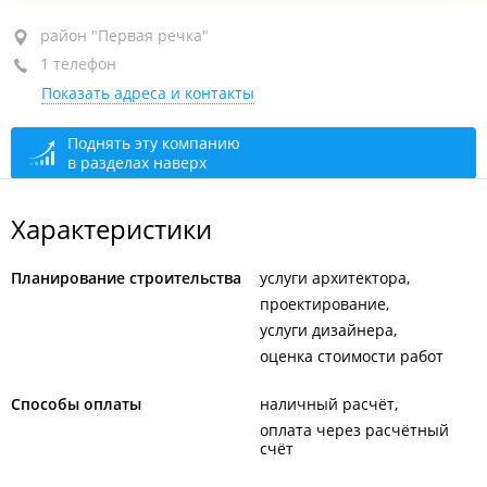
район "Первая речка", пр-т Острякова, 13Б
район "Первая речка"
1 телефон
БЦ "Первореченский", 7-й этаж, оф. 707
Показать адреса и контакты
+7 914 962-12-12
сегодня закрыто
Поднять эту компанию
в разделах наверх
Характеристики
Планирование строительства
услуги архитектора
проектирование
услуги дизайнера
оценка стоимости работ
Способы оплаты
наличный расчёт
оплата через расчётный
счёт