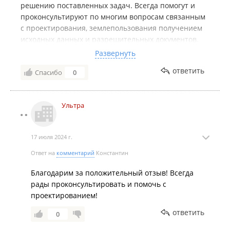
решению поставленных задач. Всегда помогут и
проконсультируют по многим вопросам связанным
с проектирования, землепользования получением
исходных данных и разрешительных документов.
Хочу отметить, что всегда предлагают приятную
Развернуть
цену и никогда не возникало вопросов по срокам
ответить
Спасибо
0
проектирования. Могу их рекомендовать в работу
по проеутироввнию
Ультра
17 июля 2024 г.
Ответ на
комментарий
Константин
Благодарим за положительный отзыв! Всегда
рады проконсультировать и помочь с
проектированием!
ответить
0