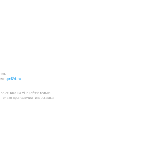
ния?
мо:
spr@VL.ru
лов
ссылка на VL.ru
обязательна.
 только при наличии гиперссылки.