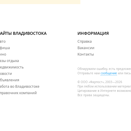
САЙТЫ ВЛАДИВОСТОКА
ИНФОРМАЦИЯ
вто
Справка
фиша
Вакансии
ино
Контакты
азы отдыха
едвижимость
Обнаружили ошибку, есть предложе
овости
Отправьте нам
сообщение
или пись
бъявления
© ООО «Фарпост», 2003—2026
абота во Владивостоке
При любом использовании материа
Цитирование в Интернете возможно
правочник компаний
Все права защищены.