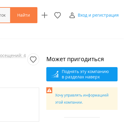
Найти
ток
Вход и регистрация
осещений: 4
Может пригодиться
Поднять эту компанию
в разделах наверх
Хочу управлять информацией
этой компании.