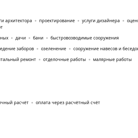
ги архитектора
проектирование
услуги дизайнера
оцен
от
тных
дачи
бани
быстровозводимые сооружения
ведение заборов
озеленение
сооружение навесов и беседо
итальный ремонт
отделочные работы
малярные работы
ичный расчёт
оплата через расчётный счёт