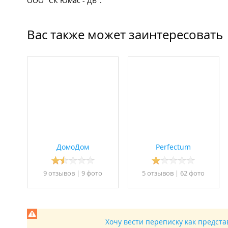
ООО "СК Юмас - ДВ".
Вас также может заинтересовать
ДомоДом
Perfectum
9 отзывов
|
9 фото
5 отзывов
|
62 фото
Хочу вести переписку как предст