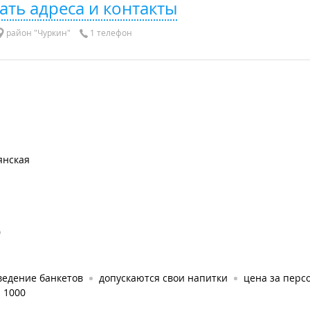
ать адреса и контакты
район "Чуркин"
1 телефон
янская
0
ведение банкетов
допускаются свои напитки
цена за персо
: 1000