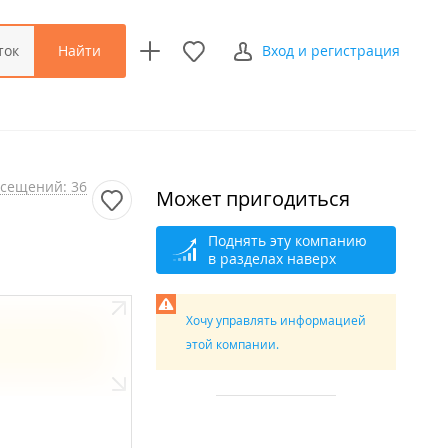
Найти
ток
Вход и регистрация
сещений: 36
Может пригодиться
Поднять эту компанию
в разделах наверх
Хочу управлять информацией
этой компании.