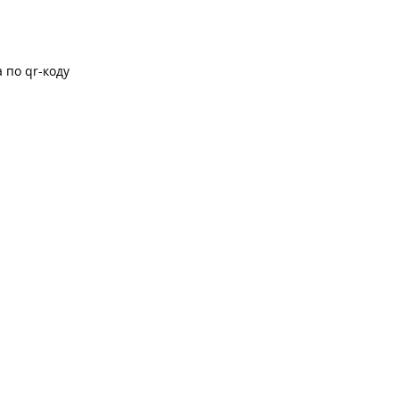
 по qr-коду