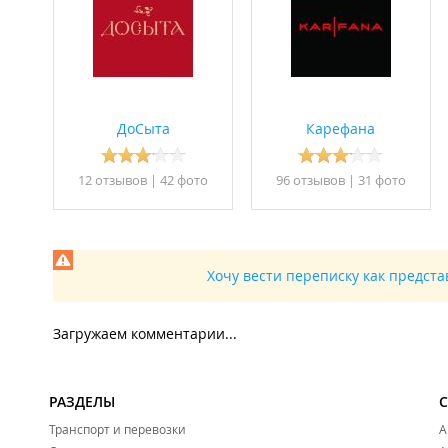
ДоСыта
Карефана
12 отзывов
|
42 фото
96 отзывов
|
31 фото
Хочу вести переписку как предст
Загружаем комментарии...
РАЗДЕЛЫ
Транспорт и перевозки
А