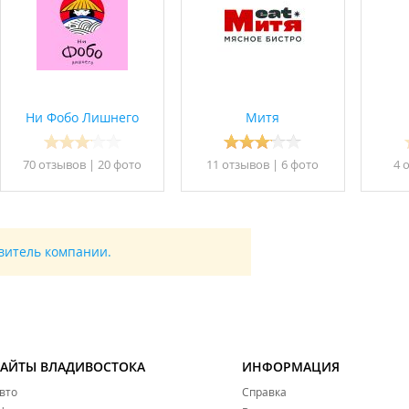
Ни Фобо Лишнего
Митя
70 отзывов
|
20 фото
11 отзывов
|
6 фото
4 
авитель компании.
САЙТЫ ВЛАДИВОСТОКА
ИНФОРМАЦИЯ
вто
Справка