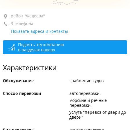
район "Фадеева", ул. Фадеева, 30
район "Фадеева"
3 телефона
2-й этаж, оф. 5
Показать адреса и контакты
+7 (423) 271-64-51
+7 994 010-28-71
Поднять эту компанию
в разделах наверх
+7 914 790-72-31
сегодня закрыто
Характеристики
Обслуживание
снабжение судов
Способ перевозки
автоперевозки
морские и речные
перевозки
услуга "перевоз от двери до
двери"
Вид перевозок
внутригородские