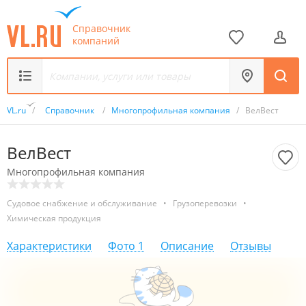
Справочник
компаний
VL.ru
/
Справочник
/
Многопрофильная компания
/
ВелВест
ВелВест
Многопрофильная компания
Судовое снабжение и обслуживание
•
Грузоперевозки
•
Химическая продукция
Характеристики
Фото
1
Описание
Отзывы