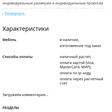
индивидуальным размерам и индивидуальным проектам
для розничных и оптовых покупателей (для кафе, гостиниц,
Развернуть
ресторанов, баз отдыха и тп).
Возможно оформление в рассрочку.
Характеристики
ООО "Верена Мебель".
Филиалы находятся в ТЦ "
Зеленый остров
", ТЦ "
Сангурай
",
Мебель
в наличии
ТЦ "
Мебеля
", ТЦ "
Калина дом
", ТЦ "
Ярмарка мебели
", ТРК
изготовление под заказ
"
Седанка Сити
".
Способы оплаты
наличный расчёт
оплата картой (Visa,
MasterCard, МИР)
оплата по qr-коду
оплата через расчётный
счёт
Загружаем комментарии...
РАЗДЕЛЫ