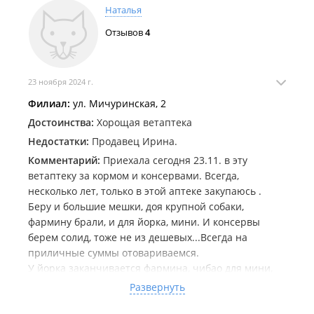
издевательство!? Про алеутскую я вообще молчу -
Наталья
вам позвонят в течении дня. Это было 10.01. Я туда
Отзывов
4
пришла, говорю уточните у води нуля. Ничего
уточните не можем! Ждите , до сих пор жду , уже
11.01. Иззвонились вы.. это безобразие, полное
отсутствие клиентоориентированности,
23 ноября 2024 г.
элементарной адекватности!!
Филиал:
ул. Мичуринская, 2
Достоинства:
Хорощая ветаптека
Недостатки:
Продавец Ирина.
Комментарий:
Приехала сегодня 23.11. в эту
ветаптеку за кормом и консервами. Всегда,
несколько лет, только в этой аптеке закупаюсь .
Беру и большие мешки, доя крупной собаки,
фармину брали, и для йорка, мини. И консервы
берем солид, тоже не из дешевых...Всегда на
приличные суммы отовариваемся.
У йорка заканчивается фармина, чибао для мини,
регила у продавца уточнить, что можно как
Развернуть
альтернативу , посмотреть...