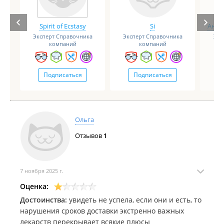
Spirit of Ecstasy
Si
Анге
Эксперт Справочника
Эксперт Справочника
Экс
компаний
компаний
Подписаться
Подписаться
Ольга
Отзывов
1
7 ноября 2025 г.
Оценка:
Достоинства:
увидеть не успела, если они и есть, то
нарушения сроков доставки экстренно важных
лекарств перекрывает всякие плюсы