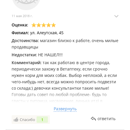
11 мая 2018 г.
Оценка:
Филиал:
ул. Алеутская, 45
Достоинства:
магазин близко к работе, очень милые
продавщицы
Недостатки:
НЕ НАШЕЛ!!!
Комментарий:
так как работаю в центре города,
периодически захожу в Ветаптеку, если срочно
нужен корм для моих собак. Выбор неплохой, а если
чего-нибудь нет, всегда можно попросить подвезти
со склада;) девочки консультантки такие милые!
Готовы дать совет по любой проблеме- будь то
глисты у питомца, несварение, линька итд) в
продаже есть классные аксесуары для собак, вот
Развернуть
ошейник у них купил! Недавно узнал что если
ответить
Спасибо
1
сделать предзаказ на сайте Ветаптеки, можно
получить скидку на товары;)